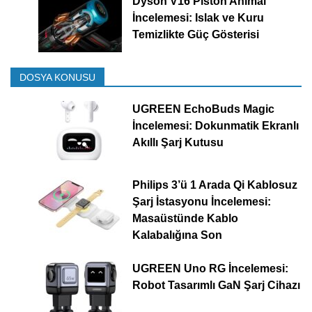
Dyson V16 Piston Animal
İncelemesi: Islak ve Kuru
Temizlikte Güç Gösterisi
DOSYA KONUSU
UGREEN EchoBuds Magic
İncelemesi: Dokunmatik Ekranlı
Akıllı Şarj Kutusu
Philips 3’ü 1 Arada Qi Kablosuz
Şarj İstasyonu İncelemesi:
Masaüstünde Kablo
Kalabalığına Son
UGREEN Uno RG İncelemesi:
Robot Tasarımlı GaN Şarj Cihazı