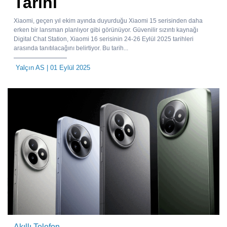
Tarihi
Xiaomi, geçen yıl ekim ayında duyurduğu Xiaomi 15 serisinden daha
erken bir lansman planlıyor gibi görünüyor. Güvenilir sızıntı kaynağı
Digital Chat Station, Xiaomi 16 serisinin 24-26 Eylül 2025 tarihleri
arasında tanıtılacağını belirtiyor. Bu tarih...
Yalçın AS
| 01 Eylül 2025
Akıllı Telefon