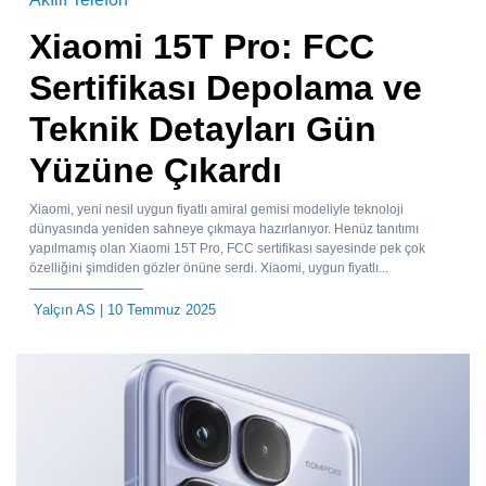
Xiaomi 15T Pro: FCC
Sertifikası Depolama ve
Teknik Detayları Gün
Yüzüne Çıkardı
Xiaomi, yeni nesil uygun fiyatlı amiral gemisi modeliyle teknoloji
dünyasında yeniden sahneye çıkmaya hazırlanıyor. Henüz tanıtımı
yapılmamış olan Xiaomi 15T Pro, FCC sertifikası sayesinde pek çok
özelliğini şimdiden gözler önüne serdi. Xiaomi, uygun fiyatlı...
Yalçın AS
| 10 Temmuz 2025