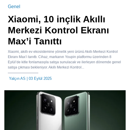
Genel
Xiaomi, 10 inçlik Akıllı
Merkezi Kontrol Ekranı
Max’i Tanıttı
Xiaomi, akıllı ev ekosistemine yönelik yeni ürünü Akıllı Merkezi Kontrol
Ekranı Max’i tanıttı. Cihaz, markanın Youpin platformu üzerinden 8
Eylül’de kitle fonlamasıyla satışa sunulacak ve ilerleyen dönemde genel
satışa çıkması bekleniyor. Akıllı Merkezi Kontrol...
Yalçın AS
| 03 Eylül 2025