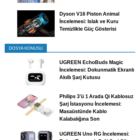
Dyson V16 Piston Animal
İncelemesi: Islak ve Kuru
Temizlikte Güç Gösterisi
DOSYA KONUSU
UGREEN EchoBuds Magic
İncelemesi: Dokunmatik Ekranlı
Akıllı Şarj Kutusu
Philips 3’ü 1 Arada Qi Kablosuz
Şarj İstasyonu İncelemesi:
Masaüstünde Kablo
Kalabalığına Son
UGREEN Uno RG İncelemesi: