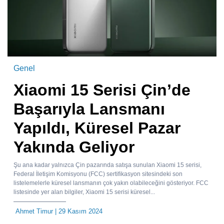
Genel
Xiaomi 15 Serisi Çin’de
Başarıyla Lansmanı
Yapıldı, Küresel Pazar
Yakında Geliyor
Şu ana kadar yalnızca Çin pazarında satışa sunulan Xiaomi 15 serisi,
Federal İletişim Komisyonu (FCC) sertifikasyon sitesindeki son
listelemelerle küresel lansmanın çok yakın olabileceğini gösteriyor. FCC
listesinde yer alan bilgiler, Xiaomi 15 serisi küresel...
Ahmet Timur
| 29 Kasım 2024