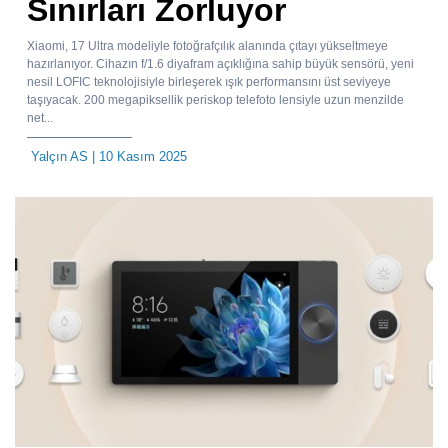
Sınırları Zorluyor
Xiaomi, 17 Ultra modeliyle fotoğrafçılık alanında çıtayı yükseltmeye
hazırlanıyor. Cihazın f/1.6 diyafram açıklığına sahip büyük sensörü, yeni
nesil LOFIC teknolojisiyle birleşerek ışık performansını üst seviyeye
taşıyacak. 200 megapiksellik periskop telefoto lensiyle uzun menzilde
net...
Yalçın AS
| 10 Kasım 2025