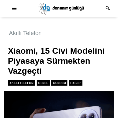
Ana dolaşım
Akıllı Telefon
Xiaomi, 15 Civi Modelini
Piyasaya Sürmekten
Vazgeçti
AKILLI TELEFON
GENEL
GUNDEM
HABER