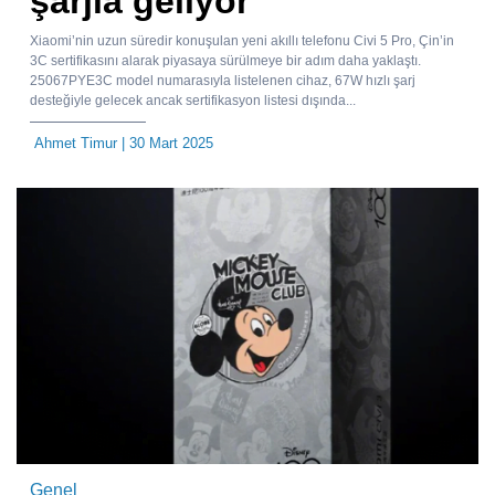
şarjla geliyor
Xiaomi’nin uzun süredir konuşulan yeni akıllı telefonu Civi 5 Pro, Çin’in
3C sertifikasını alarak piyasaya sürülmeye bir adım daha yaklaştı.
25067PYE3C model numarasıyla listelenen cihaz, 67W hızlı şarj
desteğiyle gelecek ancak sertifikasyon listesi dışında...
Ahmet Timur
| 30 Mart 2025
Genel