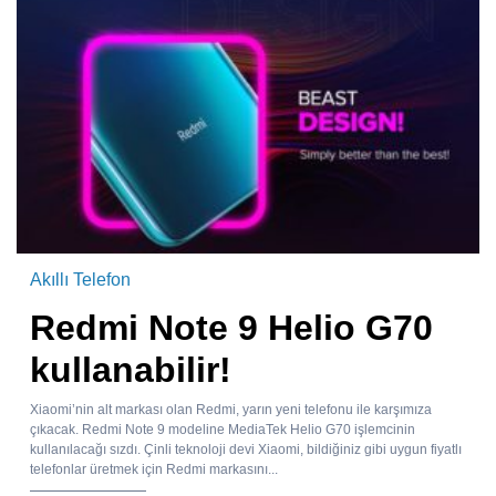
Akıllı Telefon
Redmi Note 9 Helio G70
kullanabilir!
Xiaomi’nin alt markası olan Redmi, yarın yeni telefonu ile karşımıza
çıkacak. Redmi Note 9 modeline MediaTek Helio G70 işlemcinin
kullanılacağı sızdı. Çinli teknoloji devi Xiaomi, bildiğiniz gibi uygun fiyatlı
telefonlar üretmek için Redmi markasını...