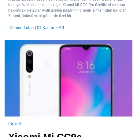
batarya özellikleri belli oldu. İşte Xiaomi Mi CC9 Pro özellikleri ve konu
hakkındaki detaylar. Akıllı telefon pazarının önemli isimlerinden biri olan
Xiaomi, önümüzdeki günlerde özel bir...
Osman Tufan
| 01 Kasım 2019
Genel
Xiaomi Mi CC9e