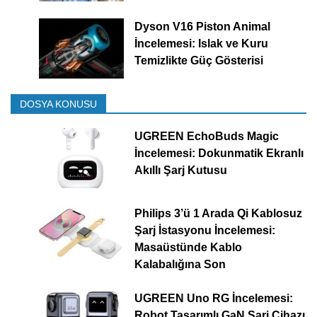
Dyson V16 Piston Animal
İncelemesi: Islak ve Kuru
Temizlikte Güç Gösterisi
DOSYA KONUSU
UGREEN EchoBuds Magic
İncelemesi: Dokunmatik Ekranlı
Akıllı Şarj Kutusu
Philips 3’ü 1 Arada Qi Kablosuz
Şarj İstasyonu İncelemesi:
Masaüstünde Kablo
Kalabalığına Son
UGREEN Uno RG İncelemesi:
Robot Tasarımlı GaN Şarj Cihazı