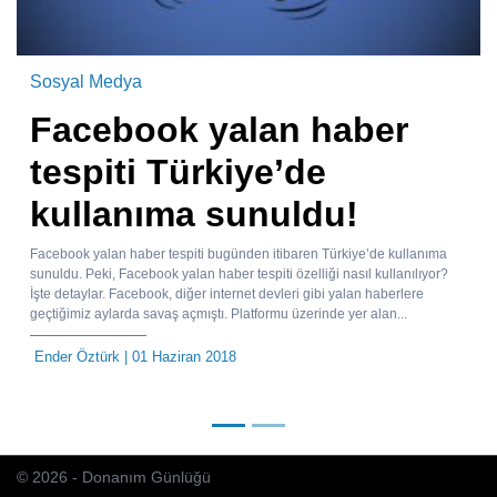
Sosyal Medya
Facebook yalan haber
tespiti Türkiye’de
kullanıma sunuldu!
Facebook yalan haber tespiti bugünden itibaren Türkiye’de kullanıma
sunuldu. Peki, Facebook yalan haber tespiti özelliği nasıl kullanılıyor?
İşte detaylar. Facebook, diğer internet devleri gibi yalan haberlere
geçtiğimiz aylarda savaş açmıştı. Platformu üzerinde yer alan...
Ender Öztürk
| 01 Haziran 2018
© 2026 - Donanım Günlüğü