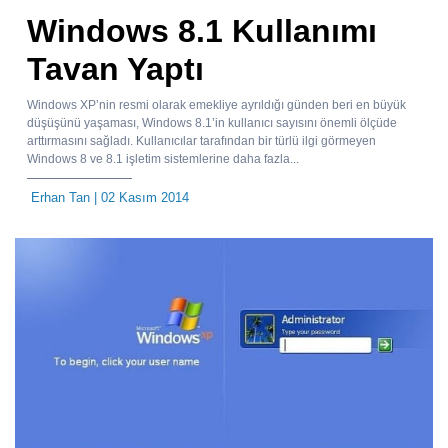
Windows 8.1 Kullanımı
Tavan Yaptı
Windows XP’nin resmi olarak emekliye ayrıldığı günden beri en büyük
düşüşünü yaşaması, Windows 8.1’in kullanıcı sayısını önemli ölçüde
arttırmasını sağladı. Kullanıcılar tarafından bir türlü ilgi görmeyen
Windows 8 ve 8.1 işletim sistemlerine daha fazla...
Erhan Tan
| 02 Kasım 2014