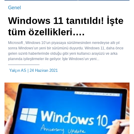
Genel
Windows 11 tanıtıldı! İşte
tüm özellikleri….
Microsoft , Windows 10’un piyasaya sürülmesinden neredeyse altı yıl
sonra Windows’un yeni bir sürümünü duyurdu. Windows 11, daha önce
gelen sızıntı haberlerinde olduğu gibi yeni kullanıcı arayüzü ve arka
planında iyileştirmeler ile geliyor. İşte Windows’un yeni...
Yalçın AS
| 24 Haziran 2021