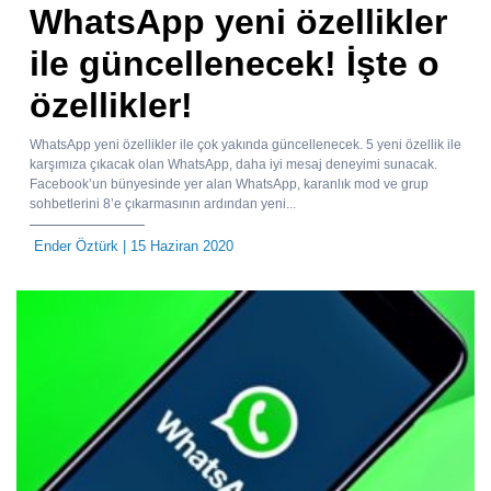
WhatsApp yeni özellikler
ile güncellenecek! İşte o
özellikler!
WhatsApp yeni özellikler ile çok yakında güncellenecek. 5 yeni özellik ile
karşımıza çıkacak olan WhatsApp, daha iyi mesaj deneyimi sunacak.
Facebook’un bünyesinde yer alan WhatsApp, karanlık mod ve grup
sohbetlerini 8’e çıkarmasının ardından yeni...
Ender Öztürk
| 15 Haziran 2020