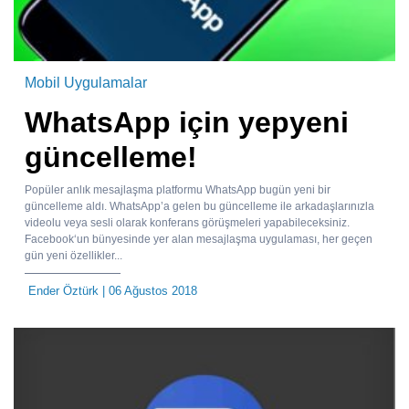
Mobil Uygulamalar
WhatsApp için yepyeni
güncelleme!
Popüler anlık mesajlaşma platformu WhatsApp bugün yeni bir
güncelleme aldı. WhatsApp’a gelen bu güncelleme ile arkadaşlarınızla
videolu veya sesli olarak konferans görüşmeleri yapabileceksiniz.
Facebook‘un bünyesinde yer alan mesajlaşma uygulaması, her geçen
gün yeni özellikler...
Ender Öztürk
| 06 Ağustos 2018