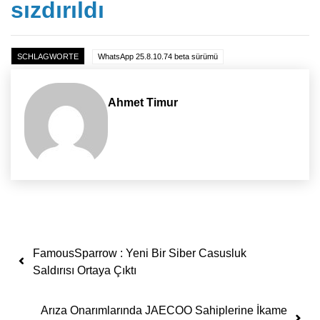
sızdırıldı
SCHLAGWORTE
WhatsApp 25.8.10.74 beta sürümü
Ahmet Timur
Yazı dolaşımı
FamousSparrow : Yeni Bir Siber Casusluk
Saldırısı Ortaya Çıktı
Arıza Onarımlarında JAECOO Sahiplerine İkame