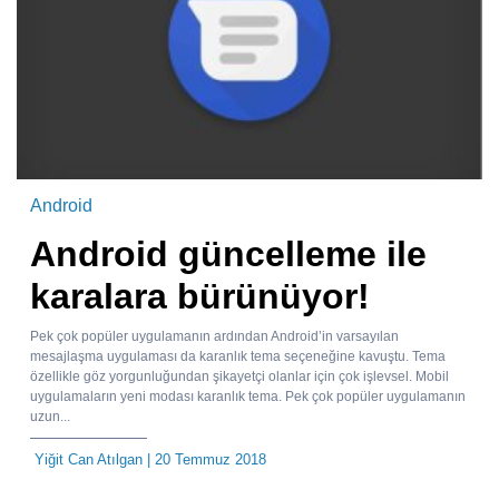
Android
Android güncelleme ile
karalara bürünüyor!
Pek çok popüler uygulamanın ardından Android’in varsayılan
mesajlaşma uygulaması da karanlık tema seçeneğine kavuştu. Tema
özellikle göz yorgunluğundan şikayetçi olanlar için çok işlevsel. Mobil
uygulamaların yeni modası karanlık tema. Pek çok popüler uygulamanın
uzun...
Yiğit Can Atılgan
| 20 Temmuz 2018