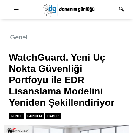
Ana dolaşım
Genel
WatchGuard, Yeni Uç
Nokta Güvenliği
Portföyü ile EDR
Lisanslama Modelini
Yeniden Şekillendiriyor
GENEL
GUNDEM
HABER