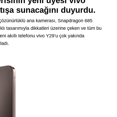
risinin yeni üyesi vivo
tışa sunacağını duyurdu.
 çözünürlüklü ana kamerası, Snapdragon 685
ıklı tasarımıyla dikkatleri üzerine çeken ve tüm bu
yeni akıllı telefonu vivo Y29’u çok yakında
ladı.