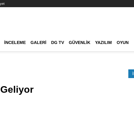
yet
Ana dolaşım
İNCELEME
GALERI
DG TV
GÜVENLIK
YAZILIM
OYUN
Etkinlik Ara
 Geliyor