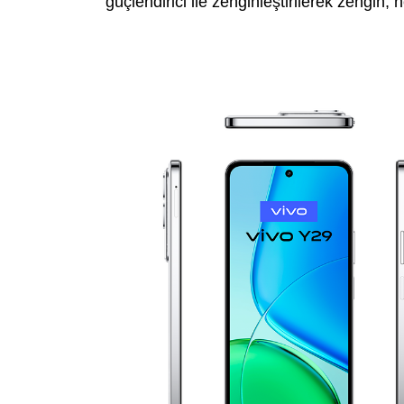
güçlendirici ile zenginleştirilerek zengin, 