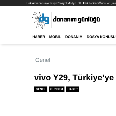
Hakkımızda
Künye
İletişim
Sosyal Medya
Telif Hakkı
Reklam
Öneri ve Şika
HABER
MOBIL
DONANIM
DOSYA KONUSU
Genel
vivo Y29, Türkiye’ye
GENEL
GUNDEM
HABER