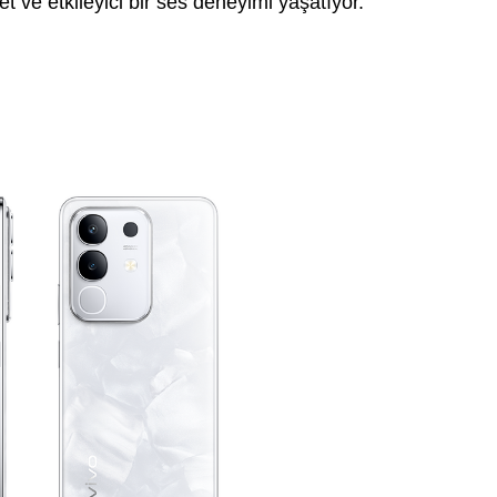
net ve etkileyici bir ses deneyimi yaşatıyor.