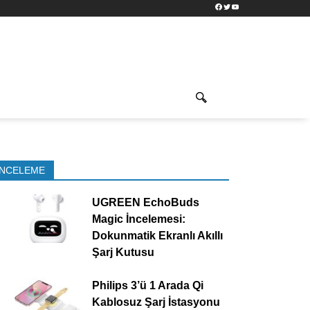
Facebook
Twitter
YouTube
İNCELEME
UGREEN EchoBuds
Magic İncelemesi:
Dokunmatik Ekranlı Akıllı
Şarj Kutusu
Philips 3’ü 1 Arada Qi
Kablosuz Şarj İstasyonu