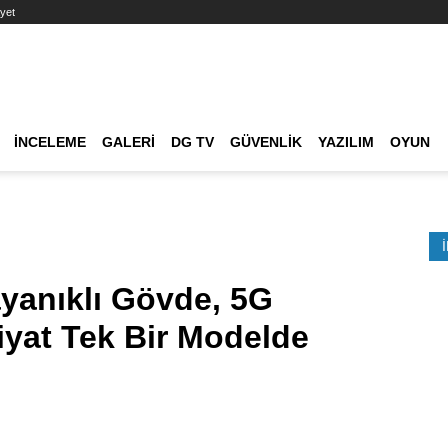
yet
Ana dolaşım
İNCELEME
GALERI
DG TV
GÜVENLIK
YAZILIM
OYUN
Etkinlik Ara
yanıklı Gövde, 5G
iyat Tek Bir Modelde