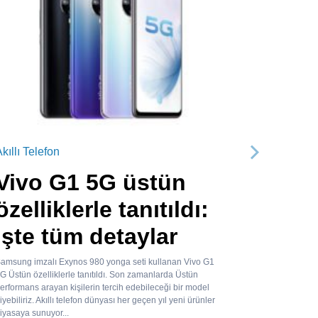
kıllı Telefon
Sonraki
Vivo G1 5G üstün
özelliklerle tanıtıldı:
İşte tüm detaylar
amsung imzalı Exynos 980 yonga seti kullanan Vivo G1
G Üstün özelliklerle tanıtıldı. Son zamanlarda Üstün
erformans arayan kişilerin tercih edebileceği bir model
iyebiliriz. Akıllı telefon dünyası her geçen yıl yeni ürünler
iyasaya sunuyor...