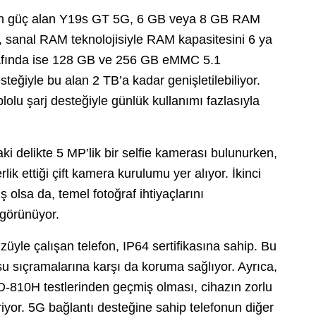
den güç alan Y19s GT 5G, 6 GB veya 8 GB RAM
, sanal RAM teknolojisiyle RAM kapasitesini 6 ya
rafında ise 128 GB ve 256 GB eMMC 5.1
eğiyle bu alan 2 TB’a kadar genişletilebiliyor.
olu şarj desteğiyle günlük kullanımı fazlasıyla
i delikte 5 MP’lik bir selfie kamerası bulunurken,
ik ettiği çift kamera kurulumu yer alıyor. İkinci
ş olsa da, temel fotoğraf ihtiyaçlarını
 görünüyor.
yle çalışan telefon, IP64 sertifikasına sahip. Bu
su sıçramalarına karşı da koruma sağlıyor. Ayrıca,
D-810H testlerinden geçmiş olması, cihazın zorlu
riyor. 5G bağlantı desteğine sahip telefonun diğer