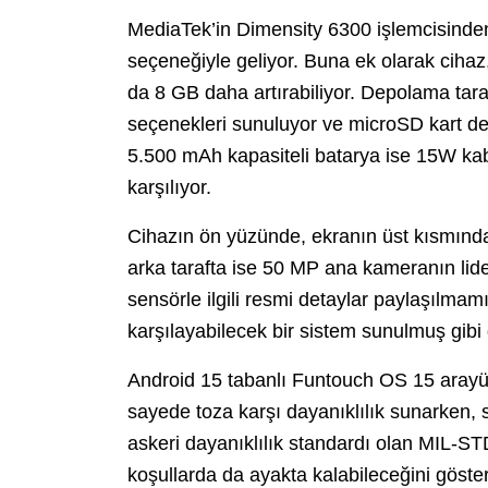
MediaTek’in Dimensity 6300 işlemcisin
seçeneğiyle geliyor. Buna ek olarak cihaz
da 8 GB daha artırabiliyor. Depolama ta
seçenekleri sunuluyor ve microSD kart dest
5.500 mAh kapasiteli batarya ise 15W kabl
karşılıyor.
Cihazın ön yüzünde, ekranın üst kısmındak
arka tarafta ise 50 MP ana kameranın liderl
sensörle ilgili resmi detaylar paylaşılmamı
karşılayabilecek bir sistem sunulmuş gibi
Android 15 tabanlı Funtouch OS 15 arayüzü
sayede toza karşı dayanıklılık sunarken, 
askeri dayanıklılık standardı olan MIL-ST
koşullarda da ayakta kalabileceğini göste