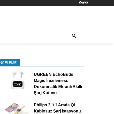
Facebook
Twitter
YouTube
İNCELEME
UGREEN EchoBuds
Magic İncelemesi:
Dokunmatik Ekranlı Akıllı
Şarj Kutusu
Philips 3’ü 1 Arada Qi
Kablosuz Şarj İstasyonu