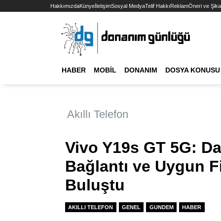
Hakkımızda
Künye
İletişim
Sosyal Medya
Telif Hakkı
Reklam
Öneri ve Şika
HABER
MOBIL
DONANIM
DOSYA KONUSU
Akıllı Telefon
Vivo Y19s GT 5G: Da
Bağlantı ve Uygun F
Buluştu
AKILLI TELEFON
GENEL
GUNDEM
HABER