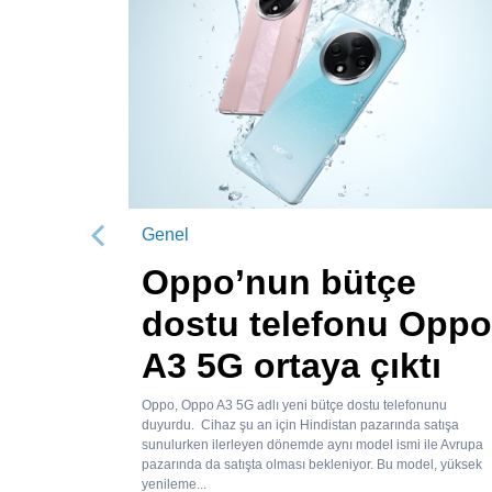
Genel
Önceki
Oppo’nun bütçe
dostu telefonu Oppo
A3 5G ortaya çıktı
Oppo, Oppo A3 5G adlı yeni bütçe dostu telefonunu
duyurdu. Cihaz şu an için Hindistan pazarında satışa
sunulurken ilerleyen dönemde aynı model ismi ile Avrupa
pazarında da satışta olması bekleniyor. Bu model, yüksek
yenileme...