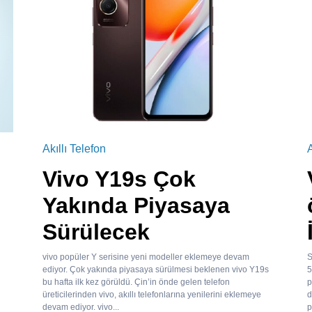
Akıllı Telefon
A
Vivo Y19s Çok
Yakında Piyasaya
Sürülecek
vivo popüler Y serisine yeni modeller eklemeye devam
S
ediyor. Çok yakında piyasaya sürülmesi beklenen vivo Y19s
5
bu hafta ilk kez görüldü. Çin’in önde gelen telefon
p
üreticilerinden vivo, akıllı telefonlarına yenilerini eklemeye
d
devam ediyor. vivo...
p