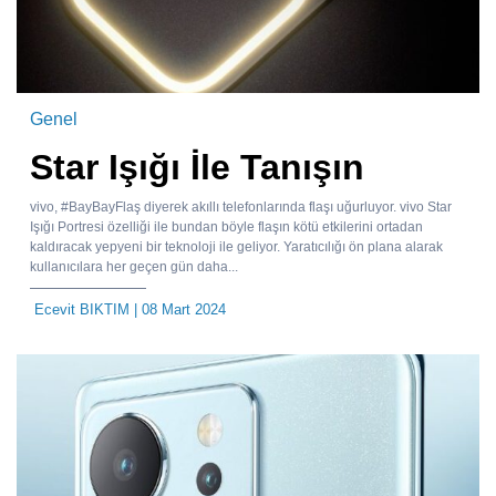
Genel
Star Işığı İle Tanışın
vivo, #BayBayFlaş diyerek akıllı telefonlarında flaşı uğurluyor. vivo Star
Işığı Portresi özelliği ile bundan böyle flaşın kötü etkilerini ortadan
kaldıracak yepyeni bir teknoloji ile geliyor. Yaratıcılığı ön plana alarak
kullanıcılara her geçen gün daha...
Ecevit BIKTIM
| 08 Mart 2024