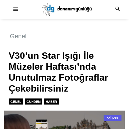
Ana dolaşım
Genel
V30’un Star Işığı İle
Müzeler Haftası’nda
Unutulmaz Fotoğraflar
Çekebilirsiniz
GENEL
GUNDEM
HABER