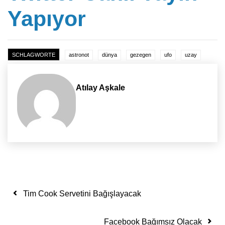
Yapıyor
SCHLAGWORTE
astronot
dünya
gezegen
ufo
uzay
Atılay Aşkale
Yazı dolaşımı
Tim Cook Servetini Bağışlayacak
Facebook Bağımsız Olacak