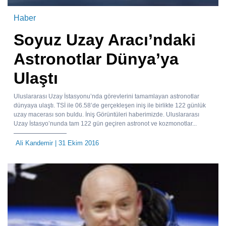
Haber
Soyuz Uzay Aracı’ndaki
Astronotlar Dünya’ya
Ulaştı
Uluslararası Uzay İstasyonu’nda görevlerini tamamlayan astronotlar
dünyaya ulaştı. TSİ ile 06.58’de gerçekleşen iniş ile birlikte 122 günlük
uzay macerası son buldu. İniş Görüntüleri haberimizde. Uluslararası
Uzay İstasyo’nunda tam 122 gün geçiren astronot ve kozmonotlar...
Ali Kandemir
| 31 Ekim 2016