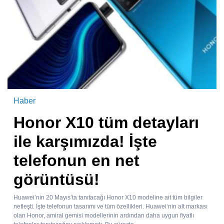
Haber
Honor X10 tüm detayları
ile karşımızda! İşte
telefonun en net
görüntüsü!
Huawei’nin 20 Mayıs’ta tanıtacağı Honor X10 modeline ait tüm bilgiler
netleşti. İşte telefonun tasarımı ve tüm özellikleri. Huawei‘nin alt markası
olan Honor, amiral gemisi modellerinin ardından daha uygun fiyatlı