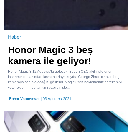
Haber
Honor Magic 3 beş
kamera ile geliyor!
Honor Magic 3 12 Ağustos’ta gelecek. Bugün CEO akıllı telefonun
tasarımını en azından kısmen ortaya koydu. George Zhao, cihazın beş
kameraya sahip olacağını gösterdi. Magic 3’ten beklememiz gereken AI
yeteneklerinin de tanıtımı yapıldı. İşte...
Bahar Vatansever
| 03 Ağustos 2021