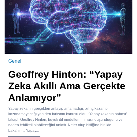
Genel
Geoffrey Hinton: “Yapay
Zeka Akıllı Ama Gerçekte
Anlamıyor”
Yapay zekanın gerçekten anlayıp anlamadığı, bilinç kazanıp
kazanamayacağı yeniden tartışma konusu oldu. ‘Yapay zekanın babası’
lakaplı Geoffrey Hinton, büyük dil modellerinin nasıl düşündüğünü ve
neden tehlikeli olabileceğini anlattı. Neler olup bittiğine birlikte
bakalım… Yapay...