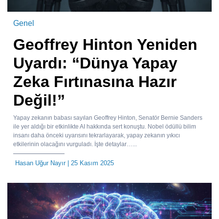
Genel
Geoffrey Hinton Yeniden
Uyardı: “Dünya Yapay
Zeka Fırtınasına Hazır
Değil!”
Yapay zekanın babası sayılan Geoffrey Hinton, Senatör Bernie Sanders
ile yer aldığı bir etkinlikte AI hakkında sert konuştu. Nobel ödüllü bilim
insanı daha önceki uyarısını tekrarlayarak, yapay zekanın yıkıcı
etkilerinin olacağını vurguladı. İşte detaylar…...
Hasan Uğur Nayır
| 25 Kasım 2025