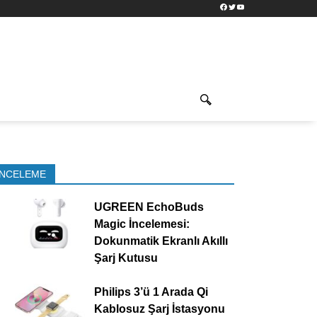
Facebook
Twitter
YouTube
İNCELEME
UGREEN EchoBuds
Magic İncelemesi:
Dokunmatik Ekranlı Akıllı
Şarj Kutusu
Philips 3’ü 1 Arada Qi
Kablosuz Şarj İstasyonu