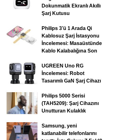
Dokunmatik Ekranlı Akıllı
Şarj Kutusu
Philips 3’ü 1 Arada Qi
Kablosuz Şarj İstasyonu
İncelemesi: Masaüstünde
Kablo Kalabalığına Son
UGREEN Uno RG
İncelemesi: Robot
Tasarımlı GaN Şarj Cihazı
Philips 5000 Serisi
(TAH5209): Şarj Cihazını
Unutturan Kulaklık
Samsung, yeni
katlanabilir telefonlarını