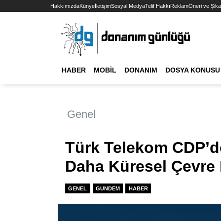
Hakkımızda
Künye
İletişim
Sosyal Medya
Telif Hakkı
Reklam
Öneri ve Şika
HABER
MOBIL
DONANIM
DOSYA KONUSU
Genel
Türk Telekom CDP’de
Daha Küresel Çevre 
GENEL
GUNDEM
HABER