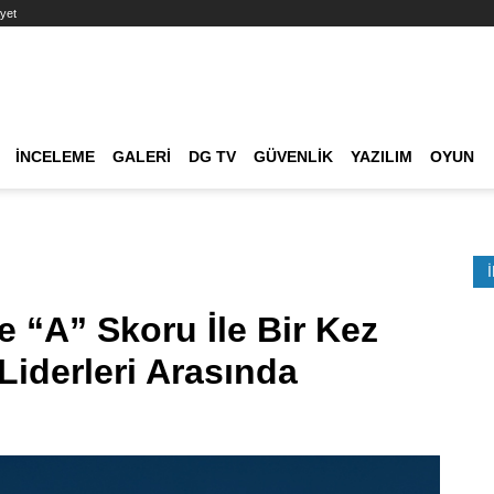
yet
Ana dolaşım
İNCELEME
GALERI
DG TV
GÜVENLIK
YAZILIM
OYUN
Etkinlik Ara
 “A” Skoru İle Bir Kez
Liderleri Arasında