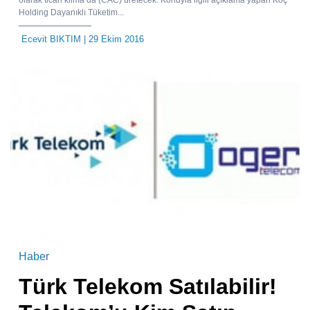
olarak ticari klima da (CAC) üretecek. Konuyla ilgili açıklama yapan Koç
Holding Dayanıklı Tüketim...
Ecevit BIKTIM
| 29 Ekim 2016
Haber
Türk Telekom Satılabilir!