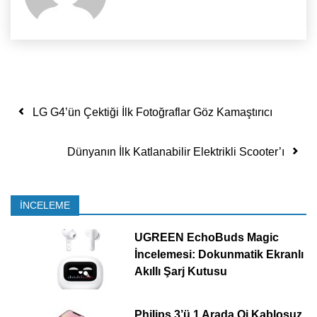
Yazı dolaşımı
LG G4’ün Çektiği İlk Fotoğraflar Göz Kamaştırıcı
Dünyanın İlk Katlanabilir Elektrikli Scooter’ı
İNCELEME
UGREEN EchoBuds Magic
İncelemesi: Dokunmatik Ekranlı
Akıllı Şarj Kutusu
Philips 3’ü 1 Arada Qi Kablosuz