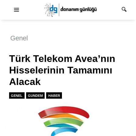
Ana dolaşım
Genel
Türk Telekom Avea’nın
Hisselerinin Tamamını
Alacak
GENEL
GUNDEM
HABER