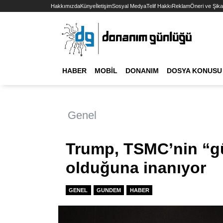
Hakkımızda
Künye
İletişim
Sosyal Medya
Telif Hakkı
Reklam
Öneri ve Şika
HABER
MOBIL
DONANIM
DOSYA KONUSU
Genel
Trump, TSMC’nin “güv
olduğuna inanıyor
GENEL
GUNDEM
HABER