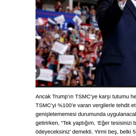
Ancak Trump’ın TSMC’ye karşı tutumu her
TSMC’yi %100’e varan vergilerle tehdit etm
genişletememesi durumunda uygulanacaktı. 
getirirken, “Tek yaptığım, ‘Eğer tesisiniz
ödeyeceksiniz’ demekti. Yirmi beş, belki 50