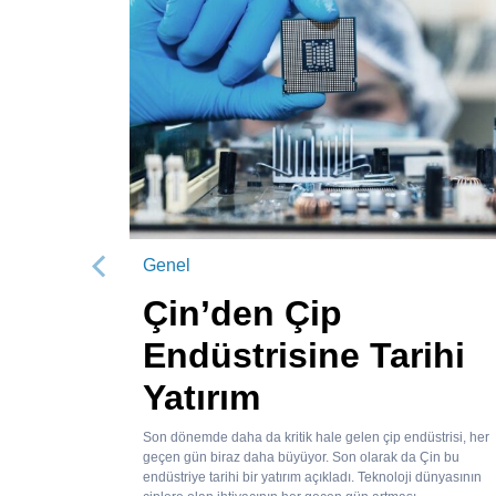
Genel
Önceki
Çin’den Çip
Endüstrisine Tarihi
Yatırım
Son dönemde daha da kritik hale gelen çip endüstrisi, her
geçen gün biraz daha büyüyor. Son olarak da Çin bu
endüstriye tarihi bir yatırım açıkladı. Teknoloji dünyasının