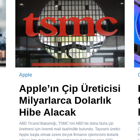
Apple
Apple’ın Çip Üreticisi
Milyarlarca Dolarlık
Hibe Alacak
ABD Ticaret Bakanlığı, TSMC’nin ABD’de daha fazla çip
B
üretmesi için önemli mali taahhütte bulundu. Tayvanlı üretici
(
Apple başta olmak üzere birçok firmanın işlemcisini tedarik
h