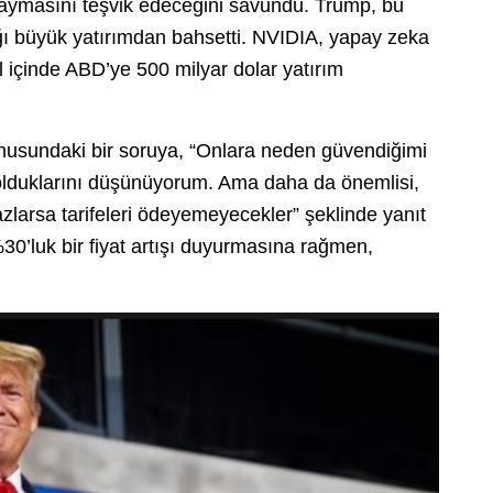
kaymasını teşvik edeceğini savundu. Trump, bu
 büyük yatırımdan bahsetti. NVIDIA, yapay zeka
ıl içinde ABD’ye 500 milyar dolar yatırım
usundaki bir soruya, “Onlara neden güvendiğimi
r olduklarını düşünüyorum. Ama daha da önemlisi,
arsa tarifeleri ödeyemeyecekler” şeklinde yanıt
%30’luk bir fiyat artışı duyurmasına rağmen,