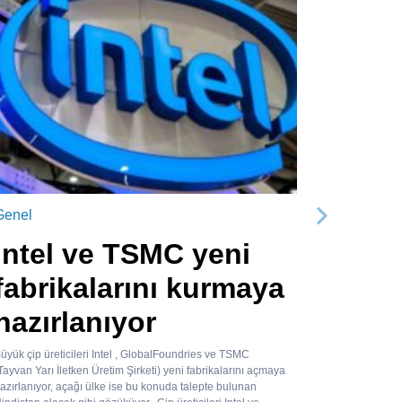
Genel
Sonraki
Intel ve TSMC yeni
fabrikalarını kurmaya
hazırlanıyor
üyük çip üreticileri Intel , GlobalFoundries ve TSMC
Tayvan Yarı İletken Üretim Şirketi) yeni fabrikalarını açmaya
azırlanıyor, açağı ülke ise bu konuda talepte bulunan