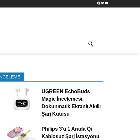
Facebook
Twitter
YouTube
İNCELEME
UGREEN EchoBuds
Magic İncelemesi:
Dokunmatik Ekranlı Akıllı
Şarj Kutusu
Philips 3’ü 1 Arada Qi
Kablosuz Şarj İstasyonu