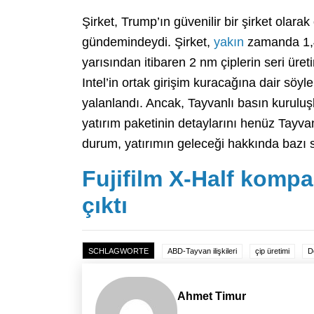
Şirket, Trump’ın güvenilir bir şirket olar
gündemindeydi. Şirket,
yakın
zamanda 1,4 
yarısından itibaren 2 nm çiplerin seri ür
Intel’in ortak girişim kuracağına dair söyl
yalanlandı. Ancak, Tayvanlı basın kuruluşla
yatırım paketinin detaylarını henüz Tayv
durum, yatırımın geleceği hakkında bazı so
Fujifilm X-Half kompa
çıktı
SCHLAGWORTE
ABD-Tayvan ilişkileri
çip üretimi
D
Ahmet Timur