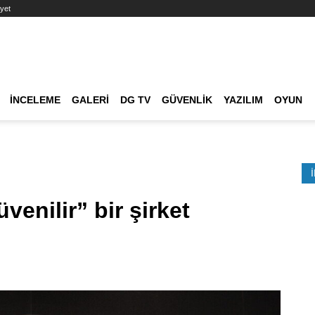
yet
Ana dolaşım
İNCELEME
GALERI
DG TV
GÜVENLIK
YAZILIM
OYUN
Etkinlik Ara
enilir” bir şirket