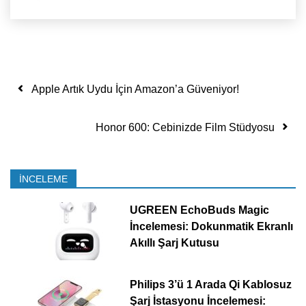
Yazı dolaşımı
Apple Artık Uydu İçin Amazon’a Güveniyor!
Honor 600: Cebinizde Film Stüdyosu
İNCELEME
UGREEN EchoBuds Magic
İncelemesi: Dokunmatik Ekranlı
Akıllı Şarj Kutusu
Philips 3’ü 1 Arada Qi Kablosuz
Şarj İstasyonu İncelemesi: