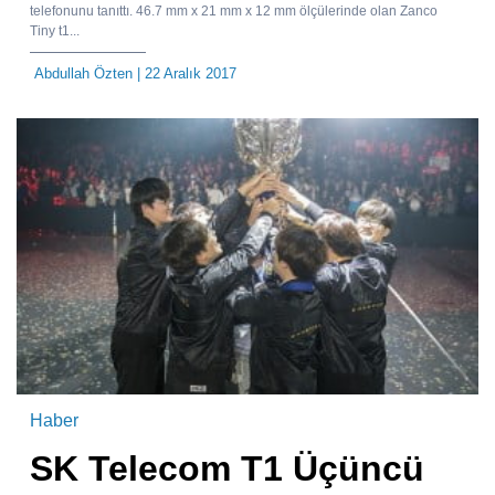
telefonunu tanıttı. 46.7 mm x 21 mm x 12 mm ölçülerinde olan Zanco
Tiny t1...
Abdullah Özten
| 22 Aralık 2017
Haber
SK Telecom T1 Üçüncü