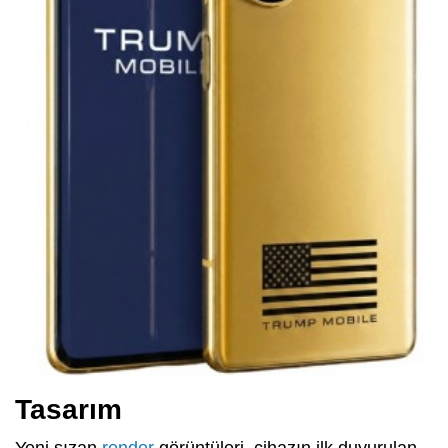
Tasarım
Yeni sızan
render
görüntüleri, cihazın ilk duyurulan