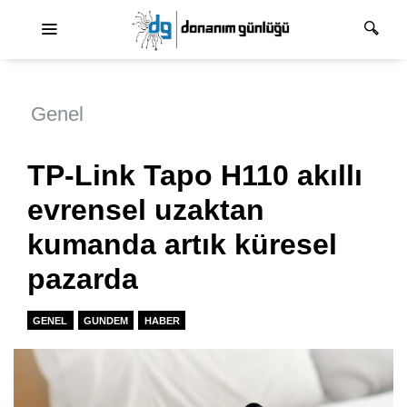
Ana dolaşım
Genel
TP-Link Tapo H110 akıllı
evrensel uzaktan
kumanda artık küresel
pazarda
GENEL
GUNDEM
HABER