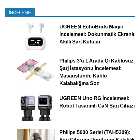
İNCELEME
UGREEN EchoBuds Magic
İncelemesi: Dokunmatik Ekranlı
Akıllı Şarj Kutusu
Philips 3’ü 1 Arada Qi Kablosuz
Şarj İstasyonu İncelemesi:
Masaüstünde Kablo
Kalabalığına Son
UGREEN Uno RG İncelemesi:
Robot Tasarımlı GaN Şarj Cihazı
Philips 5000 Serisi (TAH5209):
Şarj Cihazını Unutturan Kulaklık