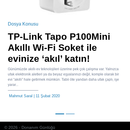
Dosya Konusu
TP-Link Tapo P100Mini
Akıllı Wi-Fi Soket ile
evinize ‘akıl’ katın!
Günümüzde akıllı ev teknolojileri üzerine pek çok çalışma var. Yalnızca
ufak elektronik aletleri ya da beyaz eşyalarınızı değil, komple olarak bir
evi “akıllı” hale getirmek mümkün. Tabii öte yandan daha ufak çaplı, işe
yarar...
Mahmut Saral
| 11 Şubat 2020
© 2026 - Donanım Günlüğü