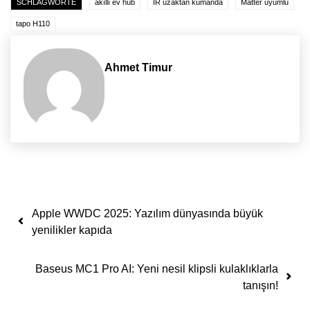
SCHLAGWORTE
akıllı ev hub
IR uzaktan kumanda
Matter uyumlu
tapo H110
Ahmet Timur
Yazı dolaşımı
Apple WWDC 2025: Yazılım dünyasında büyük
yenilikler kapıda
Baseus MC1 Pro AI: Yeni nesil klipsli kulaklıklarla
tanışın!