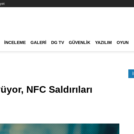
yet
Ana dolaşım
İNCELEME
GALERI
DG TV
GÜVENLIK
YAZILIM
OYUN
Etkinlik Ara
yor, NFC Saldırıları