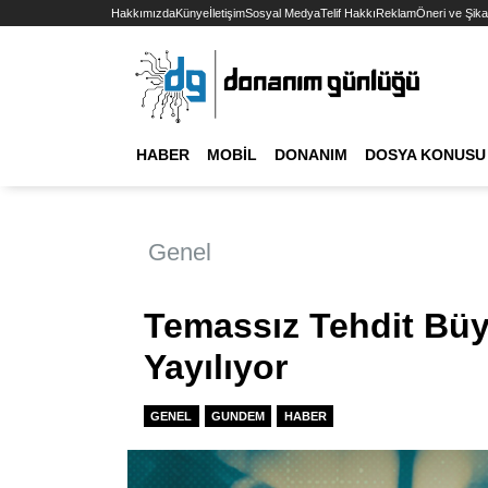
Hakkımızda
Künye
İletişim
Sosyal Medya
Telif Hakkı
Reklam
Öneri ve Şika
HABER
MOBIL
DONANIM
DOSYA KONUSU
Genel
Temassız Tehdit Büyü
Yayılıyor
GENEL
GUNDEM
HABER