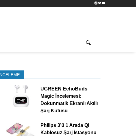
Facebook
Twitter
YouTube
İNCELEME
UGREEN EchoBuds
Magic İncelemesi:
Dokunmatik Ekranlı Akıllı
Şarj Kutusu
Philips 3’ü 1 Arada Qi
Kablosuz Şarj İstasyonu