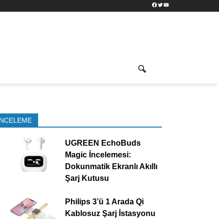
Facebook
Twitter
YouTube
İNCELEME
UGREEN EchoBuds
Magic İncelemesi:
Dokunmatik Ekranlı Akıllı
Şarj Kutusu
Philips 3’ü 1 Arada Qi
Kablosuz Şarj İstasyonu