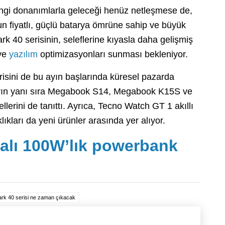
angi donanımlarla geleceği henüz netleşmese de,
n fiyatlı, güçlü batarya ömrüne sahip ve büyük
ark 40 serisinin, seleflerine kıyasla daha gelişmiş
 ve
yazılım
optimizasyonları sunması bekleniyor.
sini de bu ayın başlarında küresel pazarda
onların yanı sıra Megabook S14, Megabook K15S ve
erini de tanıttı. Ayrıca, Tecno Watch GT 1 akıllı
kları da yeni ürünler arasında yer alıyor.
malı 100W’lık powerbank
rk 40 serisi ne zaman çıkacak