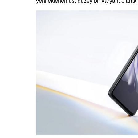
yeni eklenen üst düzey bir varyant olarak 