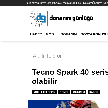
Hakkımızda
Künye
İletişim
Sosyal Medya
Telif Hakkı
Reklam
Öneri ve Şika
HABER
MOBIL
DONANIM
DOSYA KONUSU
Akıllı Telefon
Tecno Spark 40 seri
olabilir
AKILLI TELEFON
GENEL
GUNDEM
HABER