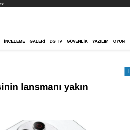
yet
Ana dolaşım
İNCELEME
GALERI
DG TV
GÜVENLIK
YAZILIM
OYUN
Etkinlik Ara
sinin lansmanı yakın