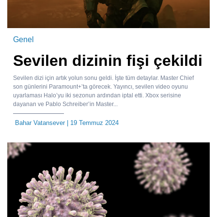
Genel
Sevilen dizinin fişi çekildi
Sevilen dizi için artık yolun sonu geldi. İşte tüm detaylar. Master Chief
son günlerini Paramount+’ta görecek. Yayıncı, sevilen video oyunu
uyarlaması Halo’yu iki sezonun ardından iptal etti. Xbox serisine
dayanan ve Pablo Schreiber’in Master...
Bahar Vatansever
| 19 Temmuz 2024