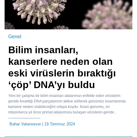
Genel
Bilim insanları,
kanserlere neden olan
eski virüslerin bıraktığı
‘çöp’ DNA’yı buldu
Yeni bir çalışma ile bilim insanları atalarımızı enfekte eden virüslerin
geride bıraktığı DNA parçalarının aktive edilerek günümüz insanlarında
kansere neden olabileceğini ortaya koydu. İnsan genomu, on
milyonlarca yıl önce primat atalarımıza bulaşan virüslerin geride...
Bahar Vatansever
| 19 Temmuz 2024