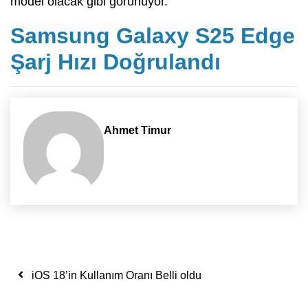
model olacak gibi görünüyor.
Samsung Galaxy S25 Edge
Şarj Hızı Doğrulandı
Ahmet Timur
Yazı dolaşımı
iOS 18’in Kullanım Oranı Belli oldu