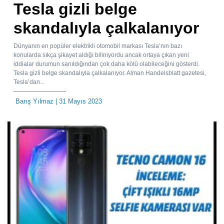
Tesla gizli belge
skandalıyla çalkalanıyor
Dünyanın en popüler elektrikli otomobil markası Tesla’nın bazı
konularda sıkça şikayet aldığı biliniyordu ancak ortaya çıkan yeni
iddialar durumun sanıldığından çok daha kötü olabileceğini gösterdi.
Tesla gizli belge skandalıyla çalkalanıyor. Alman Handelsblatt gazetesi,
Tesla’dan...
Barış Yılmaz
| 31 Mayıs 2023