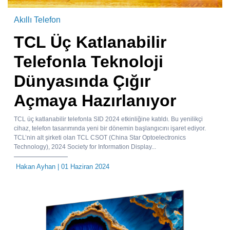
Akıllı Telefon
TCL Üç Katlanabilir
Telefonla Teknoloji
Dünyasında Çığır
Açmaya Hazırlanıyor
TCL üç katlanabilir telefonla SID 2024 etkinliğine katıldı. Bu yenilikçi
cihaz, telefon tasarımında yeni bir dönemin başlangıcını işaret ediyor.
TCL’nin alt şirketi olan TCL CSOT (China Star Optoelectronics
Technology), 2024 Society for Information Display...
Hakan Ayhan
| 01 Haziran 2024