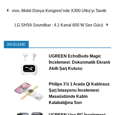
Yazı dolaşımı
vivo, Mobil Dünya Kongresi’nde X300 Ultra’yı Tanıttı
LG SH5A Soundbar : 4.1 Kanal 600 W Ses Gücü
İNCELEME
UGREEN EchoBuds Magic
İncelemesi: Dokunmatik Ekranlı
Akıllı Şarj Kutusu
Philips 3’ü 1 Arada Qi Kablosuz
Şarj İstasyonu İncelemesi:
Masaüstünde Kablo
Kalabalığına Son
UGREEN Uno RG İncelemesi: