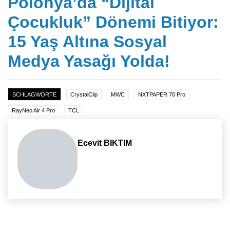
Polonya’da “Dijital
Çocukluk” Dönemi Bitiyor:
15 Yaş Altına Sosyal
Medya Yasağı Yolda!
SCHLAGWORTE
CrystalClip
MWC
NXTPAPER 70 Pro
RayNeo Air 4 Pro
TCL
Ecevit BIKTIM