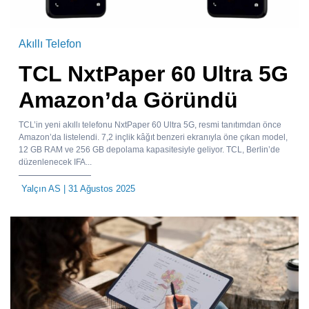
Akıllı Telefon
TCL NxtPaper 60 Ultra 5G
Amazon’da Göründü
TCL’in yeni akıllı telefonu NxtPaper 60 Ultra 5G, resmi tanıtımdan önce
Amazon’da listelendi. 7,2 inçlik kâğıt benzeri ekranıyla öne çıkan model,
12 GB RAM ve 256 GB depolama kapasitesiyle geliyor. TCL, Berlin’de
düzenlenecek IFA...
Yalçın AS
| 31 Ağustos 2025