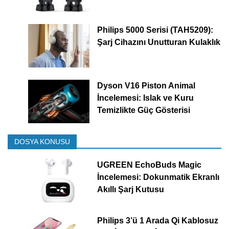
Philips 5000 Serisi (TAH5209):
Şarj Cihazını Unutturan Kulaklık
Dyson V16 Piston Animal
İncelemesi: Islak ve Kuru
Temizlikte Güç Gösterisi
DOSYA KONUSU
UGREEN EchoBuds Magic
İncelemesi: Dokunmatik Ekranlı
Akıllı Şarj Kutusu
Philips 3’ü 1 Arada Qi Kablosuz