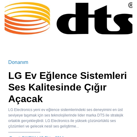
Donanım
LG Ev Eğlence Sistemleri
Ses Kalitesinde Çığır
Açacak
LG Electronics yeni ev eğlence sistemlerindeki ses deneyimini en üst
seviyeye taşımak için ses teknolojilerinde lider marka DTS ile stratejik
ortaklık gerçekleştirdi. LG Electronics ile yüksek çözünürlüklü ses
çözümleri ve gelecek nesil ses geliştirme...