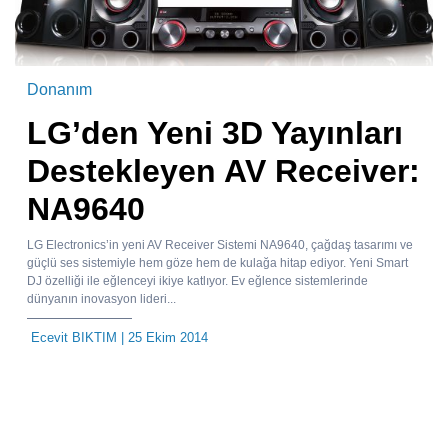
Donanım
LG’den Yeni 3D Yayınları
Destekleyen AV Receiver:
NA9640
LG Electronics’in yeni AV Receiver Sistemi NA9640, çağdaş tasarımı ve
güçlü ses sistemiyle hem göze hem de kulağa hitap ediyor. Yeni Smart
DJ özelliği ile eğlenceyi ikiye katlıyor. Ev eğlence sistemlerinde
dünyanın inovasyon lideri...
Ecevit BIKTIM
| 25 Ekim 2014