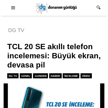
Ana dolaşım
DG TV
TCL 20 SE akıllı telefon
incelemesi: Büyük ekran,
devasa pil
DG TV
GENEL
GUNDEM
HABER
İNCELEME
VIDEO