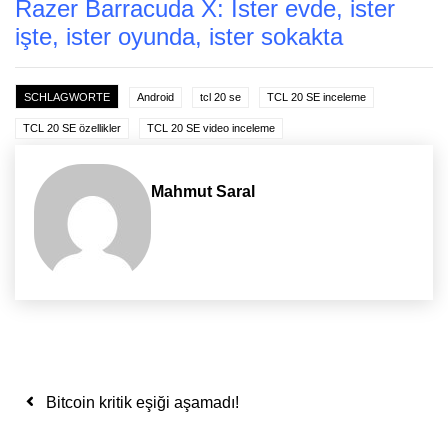
Razer Barracuda X: İster evde, ister
işte, ister oyunda, ister sokakta
SCHLAGWORTE
Android
tcl 20 se
TCL 20 SE inceleme
TCL 20 SE özellikler
TCL 20 SE video inceleme
Mahmut Saral
Yazı dolaşımı
Bitcoin kritik eşiği aşamadı!