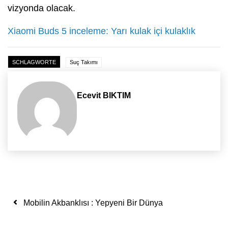
vizyonda olacak.
Xiaomi Buds 5 inceleme: Yarı kulak içi kulaklık
SCHLAGWORTE
Suç Takımı
Ecevit BIKTIM
Yazı dolaşımı
Mobilin Akbanklısı : Yepyeni Bir Dünya