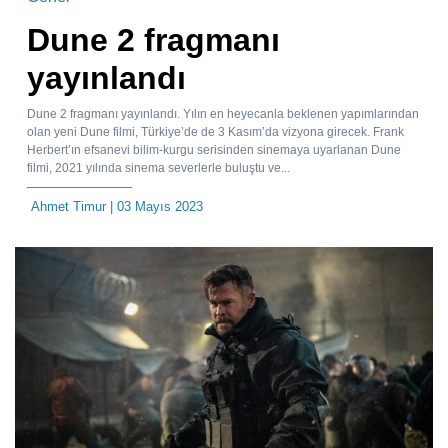
Dune 2 fragmanı
yayınlandı
Dune 2 fragmanı yayınlandı. Yılın en heyecanla beklenen yapımlarından
olan yeni Dune filmi, Türkiye’de de 3 Kasım’da vizyona girecek. Frank
Herbert’ın efsanevi bilim-kurgu serisinden sinemaya uyarlanan Dune
filmi, 2021 yılında sinema severlerle buluştu ve...
Ahmet Timur
| 03 Mayıs 2023