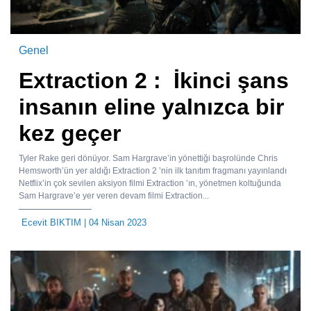
Genel
Extraction 2 : İkinci şans
insanın eline yalnızca bir
kez geçer
Tyler Rake geri dönüyor. Sam Hargrave’in yönettiği başrolünde Chris
Hemsworth’ün yer aldığı Extraction 2 ’nin ilk tanıtım fragmanı yayınlandı
Netflix’in çok sevilen aksiyon filmi Extraction ’ın, yönetmen koltuğunda
Sam Hargrave’e yer veren devam filmi Extraction...
Ecevit BIKTIM
| 04 Nisan 2023