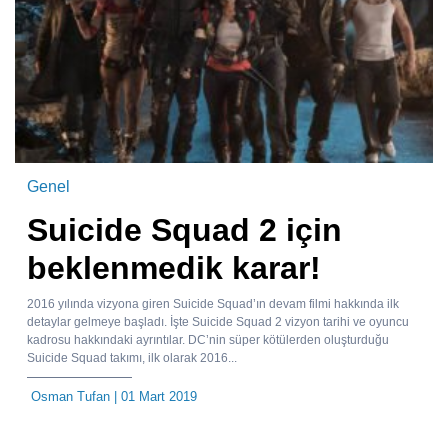
Genel
Suicide Squad 2 için
beklenmedik karar!
2016 yılında vizyona giren Suicide Squad’ın devam filmi hakkında ilk
detaylar gelmeye başladı. İşte Suicide Squad 2 vizyon tarihi ve oyuncu
kadrosu hakkındaki ayrıntılar. DC’nin süper kötülerden oluşturduğu
Suicide Squad takımı, ilk olarak 2016...
Osman Tufan
| 01 Mart 2019