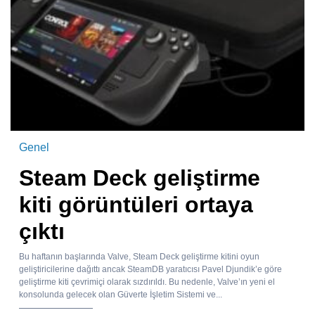
Genel
Steam Deck geliştirme
kiti görüntüleri ortaya
çıktı
Bu haftanın başlarında Valve, Steam Deck geliştirme kitini oyun
geliştiricilerine dağıttı ancak SteamDB yaratıcısı Pavel Djundik’e göre
geliştirme kiti çevrimiçi olarak sızdırıldı. Bu nedenle, Valve’ın yeni el
konsolunda gelecek olan Güverte İşletim Sistemi ve...