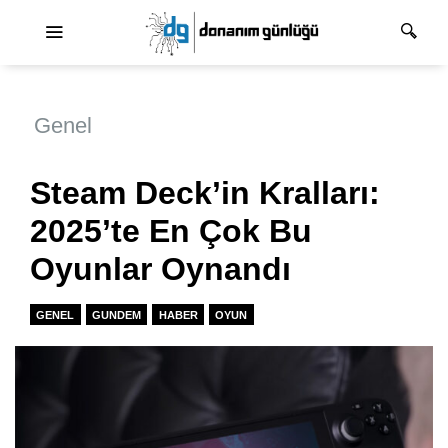
Ana dolaşım
Genel
Steam Deck’in Kralları:
2025’te En Çok Bu
Oyunlar Oynandı
GENEL
GUNDEM
HABER
OYUN