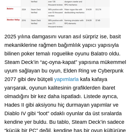
2025 yılına damgasını vuran asıl sürpriz ise, basit
mekaniklerine rağmen bağımlılık yapıcı yapısıyla
bilinen poker temalı roguelike oyunu Balatro oldu.
Steam Deck’in “aç-oyna-kapat” yapısına mükemmel
uyum sağlayan bu oyun, Elden Ring ve Cyberpunk
2077 gibi dev bütçeli
yapımlarla
kafa kafaya
yarışarak, oyunun kalitesinin grafiklerden ibaret
olmadığını bir kez daha ispatladı. Listede ayrıca,
Hades II gibi aksiyonu hiç durmayan yapımlar ve
Diablo IV gibi “loot” odaklı oyunlar da üst sıralarda
kendine yer buldu. Bu tablo, Steam Deck’in sadece
“küçük bir PC” değil, kendine has bir oyun kültürüne