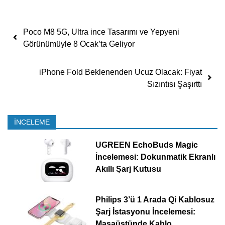
Yazı dolaşımı
Poco M8 5G, Ultra ince Tasarımı ve Yepyeni
Görünümüyle 8 Ocak’ta Geliyor
iPhone Fold Beklenenden Ucuz Olacak: Fiyat
Sızıntısı Şaşırttı
İNCELEME
UGREEN EchoBuds Magic
İncelemesi: Dokunmatik Ekranlı
Akıllı Şarj Kutusu
Philips 3’ü 1 Arada Qi Kablosuz
Şarj İstasyonu İncelemesi:
Masaüstünde Kablo