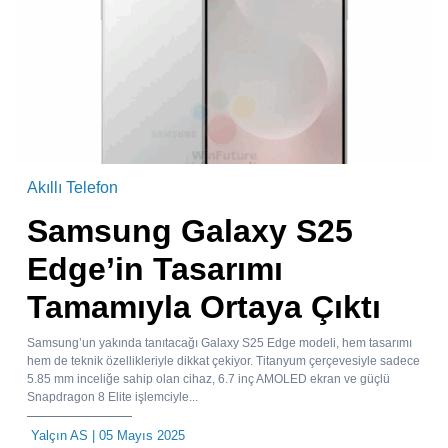
Akıllı Telefon
Samsung Galaxy S25
Edge’in Tasarımı
Tamamıyla Ortaya Çıktı
Samsung’un yakında tanıtacağı Galaxy S25 Edge modeli, hem tasarımı
hem de teknik özellikleriyle dikkat çekiyor. Titanyum çerçevesiyle sadece
5.85 mm inceliğe sahip olan cihaz, 6.7 inç AMOLED ekran ve güçlü
Snapdragon 8 Elite işlemciyle...
Yalçın AS
| 05 Mayıs 2025