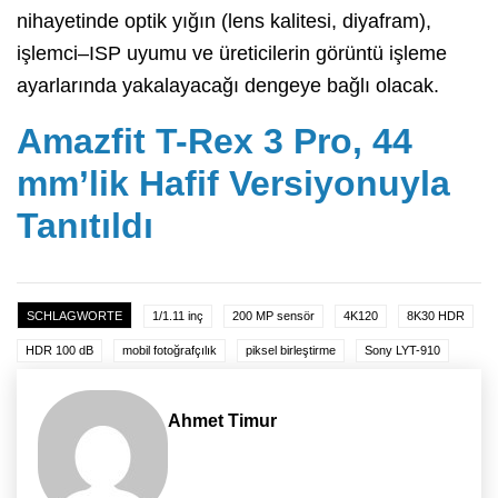
nihayetinde optik yığın (lens kalitesi, diyafram),
işlemci–ISP uyumu ve üreticilerin görüntü işleme
ayarlarında yakalayacağı dengeye bağlı olacak.
Amazfit T-Rex 3 Pro, 44
mm’lik Hafif Versiyonuyla
Tanıtıldı
SCHLAGWORTE
1/1.11 inç
200 MP sensör
4K120
8K30 HDR
HDR 100 dB
mobil fotoğrafçılık
piksel birleştirme
Sony LYT-910
Ahmet Timur