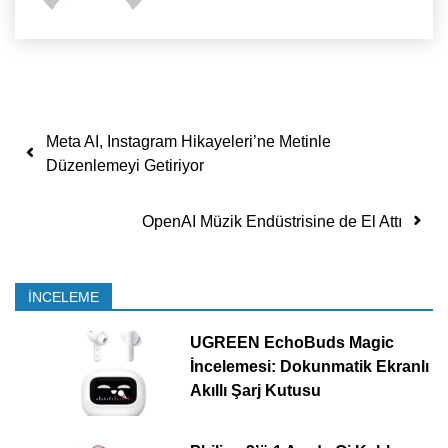
Yazı dolaşımı
Meta AI, Instagram Hikayeleri’ne Metinle
Düzenlemeyi Getiriyor
OpenAI Müzik Endüstrisine de El Attı
İNCELEME
UGREEN EchoBuds Magic
İncelemesi: Dokunmatik Ekranlı
Akıllı Şarj Kutusu