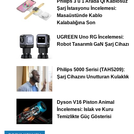
Philips 3’ü 1 Arada Qi Kablosuz
Şarj İstasyonu İncelemesi:
Masaüstünde Kablo
Kalabalığına Son
UGREEN Uno RG İncelemesi:
Robot Tasarımlı GaN Şarj Cihazı
Philips 5000 Serisi (TAH5209):
Şarj Cihazını Unutturan Kulaklık
Dyson V16 Piston Animal
İncelemesi: Islak ve Kuru
Temizlikte Güç Gösterisi