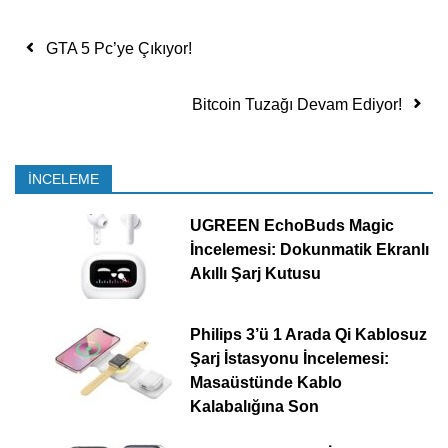
Yazı dolaşımı
GTA 5 Pc’ye Çıkıyor!
Bitcoin Tuzağı Devam Ediyor!
İNCELEME
UGREEN EchoBuds Magic
İncelemesi: Dokunmatik Ekranlı
Akıllı Şarj Kutusu
Philips 3’ü 1 Arada Qi Kablosuz
Şarj İstasyonu İncelemesi:
Masaüstünde Kablo
Kalabalığına Son