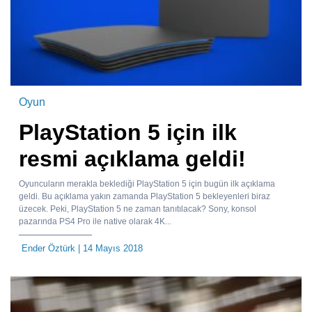
Oyun
PlayStation 5 için ilk
resmi açıklama geldi!
Oyuncuların merakla beklediği PlayStation 5 için bugün ilk açıklama
geldi. Bu açıklama yakın zamanda PlayStation 5 bekleyenleri biraz
üzecek. Peki, PlayStation 5 ne zaman tanıtılacak? Sony, konsol
pazarında PS4 Pro ile native olarak 4K...
Ender Öztürk
| 14 Mayıs 2018