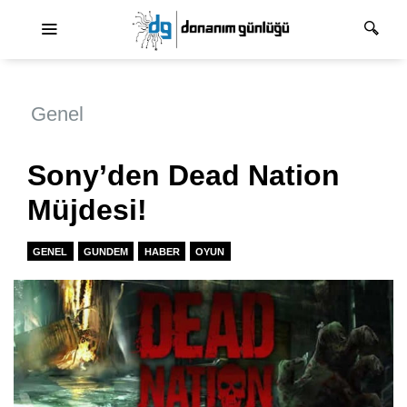
Ana dolaşım
Genel
Sony’den Dead Nation
Müjdesi!
GENEL
GUNDEM
HABER
OYUN