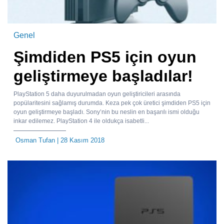
Genel
Şimdiden PS5 için oyun
geliştirmeye başladılar!
PlayStation 5 daha duyurulmadan oyun geliştiricileri arasında
popülaritesini sağlamış durumda. Keza pek çok üretici şimdiden PS5 için
oyun geliştirmeye başladı. Sony’nin bu neslin en başarılı ismi olduğu
inkar edilemez. PlayStation 4 ile oldukça isabetli...
Osman Tufan
| 28 Kasım 2018