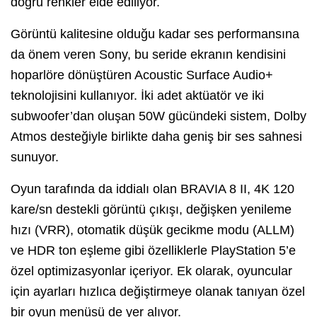
doğru renkler elde ediliyor.
Görüntü kalitesine olduğu kadar ses performansına
da önem veren Sony, bu seride ekranın kendisini
hoparlöre dönüştüren Acoustic Surface Audio+
teknolojisini kullanıyor. İki adet aktüatör ve iki
subwoofer’dan oluşan 50W gücündeki sistem, Dolby
Atmos desteğiyle birlikte daha geniş bir ses sahnesi
sunuyor.
Oyun tarafında da iddialı olan BRAVIA 8 II, 4K 120
kare/sn destekli görüntü çıkışı, değişken yenileme
hızı (VRR), otomatik düşük gecikme modu (ALLM)
ve HDR ton eşleme gibi özelliklerle PlayStation 5’e
özel optimizasyonlar içeriyor. Ek olarak, oyuncular
için ayarları hızlıca değiştirmeye olanak tanıyan özel
bir oyun menüsü de yer alıyor.