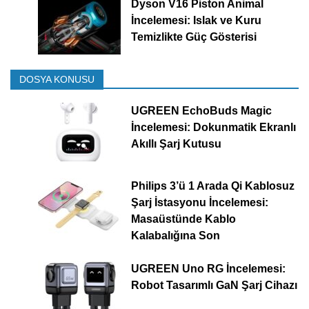
Dyson V16 Piston Animal
İncelemesi: Islak ve Kuru
Temizlikte Güç Gösterisi
DOSYA KONUSU
UGREEN EchoBuds Magic
İncelemesi: Dokunmatik Ekranlı
Akıllı Şarj Kutusu
Philips 3’ü 1 Arada Qi Kablosuz
Şarj İstasyonu İncelemesi:
Masaüstünde Kablo
Kalabalığına Son
UGREEN Uno RG İncelemesi:
Robot Tasarımlı GaN Şarj Cihazı