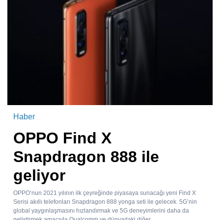
Haber
OPPO Find X
Snapdragon 888 ile
geliyor
OPPO’nun 2021 yılının ilk çeyreğinde piyasaya sunacağı yeni Find X
Serisi akıllı telefonları Snapdragon 888 yonga seti ile gelecek. 5G’nin
global yaygınlaşmasını hızlandırmak ve 5G deneyimlerini daha da
geliştirmek amacıyla Qualcomm ve dünyadaki diğer...