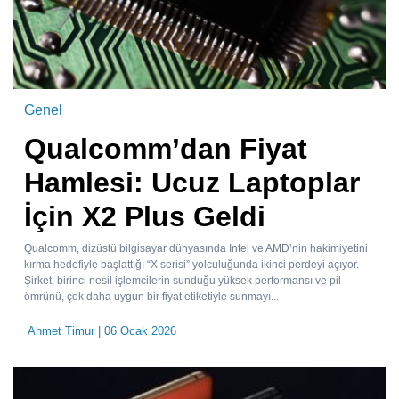
Genel
Qualcomm’dan Fiyat
Hamlesi: Ucuz Laptoplar
İçin X2 Plus Geldi
Qualcomm, dizüstü bilgisayar dünyasında Intel ve AMD’nin hakimiyetini
kırma hedefiyle başlattığı “X serisi” yolculuğunda ikinci perdeyi açıyor.
Şirket, birinci nesil işlemcilerin sunduğu yüksek performansı ve pil
ömrünü, çok daha uygun bir fiyat etiketiyle sunmayı...
Ahmet Timur
| 06 Ocak 2026