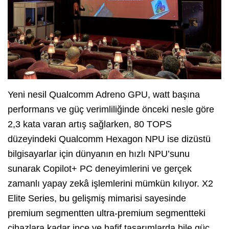
Yeni nesil Qualcomm Adreno GPU, watt başına
performans ve güç verimliliğinde önceki nesle göre
2,3 kata varan artış sağlarken, 80 TOPS
düzeyindeki Qualcomm Hexagon NPU ise dizüstü
bilgisayarlar için dünyanın en hızlı NPU’sunu
sunarak Copilot+ PC deneyimlerini ve gerçek
zamanlı yapay zekâ işlemlerini mümkün kılıyor. X2
Elite Series, bu gelişmiş mimarisi sayesinde
premium segmentten ultra-premium segmentteki
cihazlara kadar ince ve hafif tasarımlarda bile güç