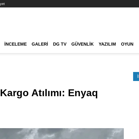
yet
Ana dolaşım
İNCELEME
GALERI
DG TV
GÜVENLIK
YAZILIM
OYUN
Etkinlik Ara
 Kargo Atılımı: Enyaq