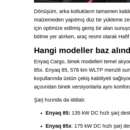
Dönüşüm, arka koltukların tamamen kaldırı
malzemeden yapılmış düz bir yükleme zemi
için optimize edilmiş geniş bir alan sunu
bölme yer alırken, araç resmi olarak Hafif T
Hangi modeller baz alınd
Enyaq Cargo, binek modelleri temel alıyo
85x. Enyaq 85, 578 km WLTP menzili sun
koşullarında üstün çekiş kabiliyeti sağlıy
açısından binek versiyonlarla aynı konfor
Şarj hızında da iddialı:
Enyaq 85:
135 kW DC hızlı şarj des
Enyaq 85x
: 175 kW DC hızlı şarj de