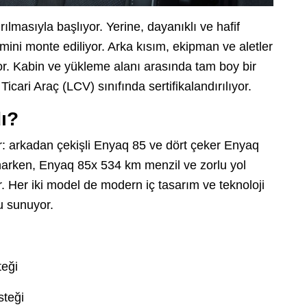
lmasıyla başlıyor. Yerine, dayanıklı ve hafif
ni monte ediliyor. Arka kısım, ekipman ve aletler
yor. Kabin ve yükleme alanı arasında tam boy bir
icari Araç (LCV) sınıfında sertifikalandırılıyor.
ı?
r: arkadan çekişli Enyaq 85 ve dört çeker Enyaq
arken, Enyaq 85x 534 km menzil ve zorlu yol
or. Her iki model de modern iç tasarım ve teknoloji
u sunuyor.
teği
steği