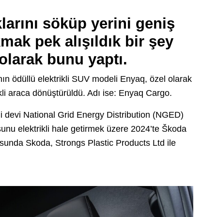
larını söküp yerini geniş
mak pek alışıldık bir şey
larak bunu yaptı.
ın ödüllü elektrikli SUV modeli Enyaq, özel olarak
ktrikli araca dönüştürüldü. Adı ise: Enyaq Cargo.
erji devi National Grid Energy Distribution (NGED)
losunu elektrikli hale getirmek üzere 2024’te Škoda
tusunda Skoda, Strongs Plastic Products Ltd ile