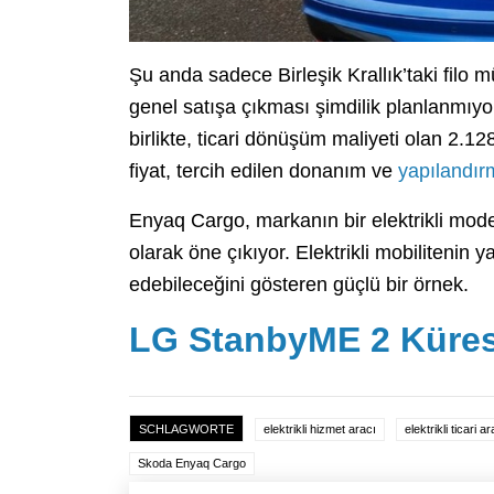
Şu anda sadece Birleşik Krallık’taki filo
genel satışa çıkması şimdilik planlanmıyor
birlikte, ticari dönüşüm maliyeti olan 2.12
fiyat, tercih edilen donanım ve
yapılandı
Enyaq Cargo, markanın bir elektrikli modeli
olarak öne çıkıyor. Elektrikli mobilitenin y
edebileceğini gösteren güçlü bir örnek.
LG StanbyME 2 Kürese
SCHLAGWORTE
elektrikli hizmet aracı
elektrikli ticari a
Skoda Enyaq Cargo