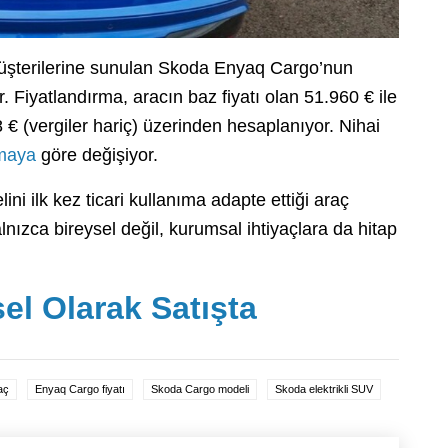
 müşterilerine sunulan Skoda Enyaq Cargo’nun
. Fiyatlandırma, aracın baz fiyatı olan 51.960 € ile
8 € (vergiler hariç) üzerinden hesaplanıyor. Nihai
rmaya
göre değişiyor.
ni ilk kez ticari kullanıma adapte ettiği araç
alnızca bireysel değil, kurumsal ihtiyaçlara da hitap
l Olarak Satışta
raç
Enyaq Cargo fiyatı
Skoda Cargo modeli
Skoda elektrikli SUV