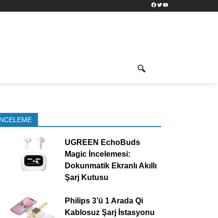
Facebook
Twitter
YouTube
İNCELEME
UGREEN EchoBuds
Magic İncelemesi:
Dokunmatik Ekranlı Akıllı
Şarj Kutusu
Philips 3’ü 1 Arada Qi
Kablosuz Şarj İstasyonu