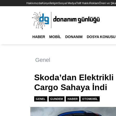
Hakkımızda
Künye
İletişim
Sosyal Medya
Telif Hakkı
Reklam
Öneri ve Şika
HABER
MOBIL
DONANIM
DOSYA KONUSU
Genel
Skoda’dan Elektrikli
Cargo Sahaya İndi
GENEL
GUNDEM
HABER
OTOMOBIL