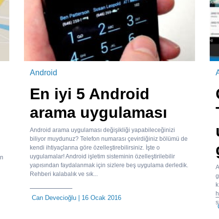
Android
En iyi 5 Android
arama uygulaması
Android arama uygulaması değişikliği yapabileceğinizi
biliyor muydunuz? Telefon numarası çevirdiğiniz bölümü de
kendi ihtiyaçlarına göre özelleştirebilirsiniz. İşte o
uygulamalar! Android işletim sisteminin özelleştirilebilir
an
yapısından faydalanmak için sizlere beş uygulama derledik.
A
Rehberi kalabalık ve sık...
g
k
h
Can Devecioğlu
| 16 Ocak 2016
s