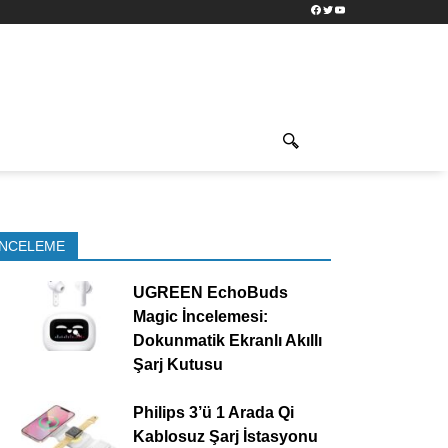
Facebook
Twitter
YouTube
İNCELEME
UGREEN EchoBuds
Magic İncelemesi:
Dokunmatik Ekranlı Akıllı
Şarj Kutusu
Philips 3’ü 1 Arada Qi
Kablosuz Şarj İstasyonu