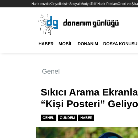
Hakkımızda
Künye
İletişim
Sosyal Medya
Telif Hakkı
Reklam
Öneri ve Şika
HABER
MOBIL
DONANIM
DOSYA KONUSU
Genel
Sıkıcı Arama Ekranla
“Kişi Posteri” Geliyo
GENEL
GUNDEM
HABER