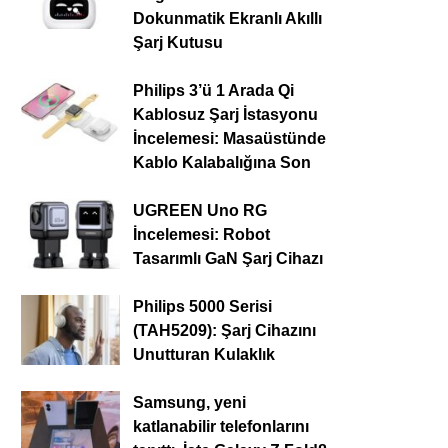
Dokunmatik Ekranlı Akıllı
Şarj Kutusu
Philips 3’ü 1 Arada Qi
Kablosuz Şarj İstasyonu
İncelemesi: Masaüstünde
Kablo Kalabalığına Son
UGREEN Uno RG
İncelemesi: Robot
Tasarımlı GaN Şarj Cihazı
Philips 5000 Serisi
(TAH5209): Şarj Cihazını
Unutturan Kulaklık
Samsung, yeni
katlanabilir telefonlarını