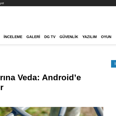
yet
Ana dolaşım
İNCELEME
GALERI
DG TV
GÜVENLIK
YAZILIM
OYUN
Etkinlik Ara
rına Veda: Android’e
r