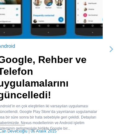
Android
Sonraki
Google, Rehber ve
Telefon
uygulamalarını
güncelledi!
ndroid’in en çok eleştirilen iki varsayılan uygulaması
üncellendi. Google Play Store’da yayınlanan uygulamalar
ısa bir süre sonra bir hata sebebiyle geri çekildi. Detayları
aberimizde. Nexus modellerinin ve Android işletim
isteminin gelişmesiyle birlikte Google bir...
Can Devecioğlu
| 06 Aralık 2015