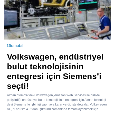
Otomobil
Volkswagen, endüstriyel
bulut teknolojisinin
entegresi için Siemens’i
seçti!
Alman otomotiv devi Volkswagen, Amazon Web Services ile birlikte
geliştirdiği endüstriyel bulut teknolojisinin entegresi için Alman teknoloji
devi Siemens ile işbirliği yapmaya karar verdi. İşte detaylar. Volkswagen
AG, “Endüstri 4.0” dönüşümünü zamanında tamamlayabilmek için...