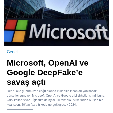
Genel
Microsoft, OpenAI ve
Google DeepFake’e
savaş açtı
DeepFake günümüzde çoğu alanda kullanılıp insanları yanıltacak
görseller sunuyor. Microsoft, OpenAI ve Google gibi şirketler şimdi buna
karşı kolları sıvadı. İşte tüm detaylar. 20 teknoloji şirketinden oluşan bir
koalisyon, 40’tan fazla ülkede gerçekleşecek 2024...