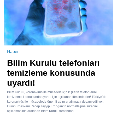
Haber
Bilim Kurulu telefonları
temizleme konusunda
uyardı!
Bilim Kurulu, koronavirüs ile mücadele için kişilerin telefonlarını
temizlemesi konusunda uyardı. İşte açıklanan tüm tedbirler! Türkiye’de
koronavirüs ile mücadelede önemli adımlar atılmaya devam ediliyor.
Cumhurbaşkanı Recep Tayyip Erdoğan‘ın normalleşme sürecini
açıklamasının ardından Birim Kurulu tarafından...