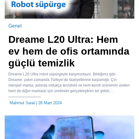
Genel
Dreame L20 Ultra: Hem
ev hem de ofis ortamında
güçlü temizlik
Dreame L20 Ultra robot süpürgeyle karşınızdayız. Bildiğiniz gibi
Dreame, yakın zamanda Türkiye’de faaliyetlerine başlamıştı. Çin
menşeli marka, aslında oldukça tecrübeli ve hem kendi ürünlerini üreten
hem de diğer markalar için üretimler gerçekleştiren bir şirket....
Mahmut Saral
| 28 Mart 2024