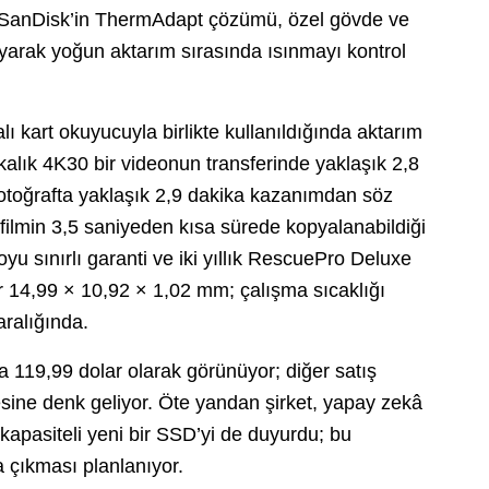
. SanDisk’in ThermAdapt çözümü, özel gövde ve
ayarak yoğun aktarım sırasında ısınmayı kontrol
 kart okuyucuyla birlikte kullanıldığında aktarım
ikalık 4K30 bir videonun transferinde yaklaşık 2,8
toğrafta yaklaşık 2,9 dakika kazanımdan söz
HD filmin 3,5 saniyeden kısa sürede kopyalanabildiği
u sınırlı garanti ve iki yıllık RescuePro Deluxe
r 14,99 × 10,92 × 1,02 mm; çalışma sıcaklığı
aralığında.
da 119,99 dolar olarak görünüyor; diğer satış
esine denk geliyor. Öte yandan şirket, yapay zekâ
kapasiteli yeni bir SSD’yi de duyurdu; bu
 çıkması planlanıyor.