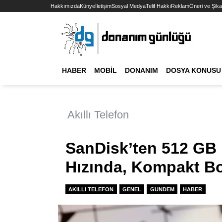
Hakkımızda
Künye
İletişim
Sosyal Medya
Telif Hakkı
Reklam
Öneri ve Şika
HABER
MOBIL
DONANIM
DOSYA KONUSU
Akıllı Telefon
SanDisk’ten 512 GB
Hızında, Kompakt B
AKILLI TELEFON
GENEL
GUNDEM
HABER