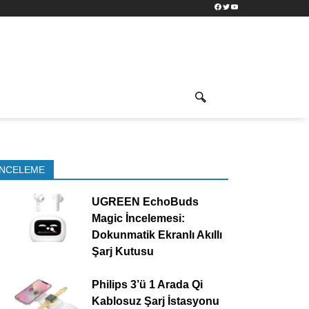
Facebook
Twitter
YouTube
İNCELEME
UGREEN EchoBuds
Magic İncelemesi:
Dokunmatik Ekranlı Akıllı
Şarj Kutusu
Philips 3’ü 1 Arada Qi
Kablosuz Şarj İstasyonu