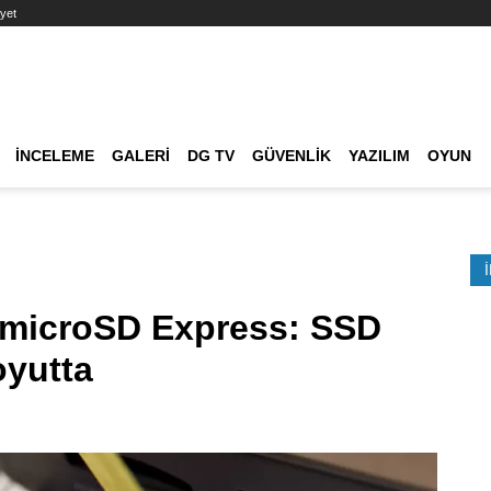
yet
Ana dolaşım
İNCELEME
GALERI
DG TV
GÜVENLIK
YAZILIM
OYUN
Etkinlik Ara
 microSD Express: SSD
oyutta