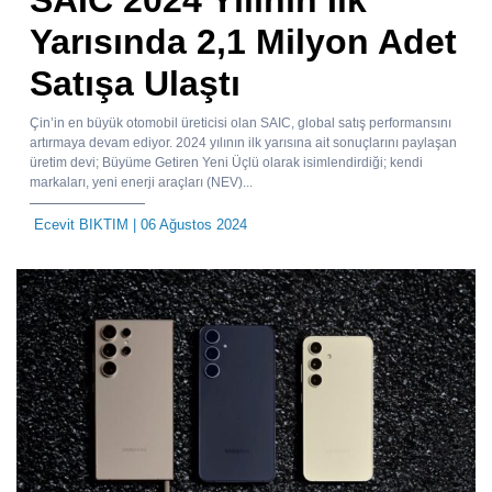
Yarısında 2,1 Milyon Adet
Satışa Ulaştı
Çin’in en büyük otomobil üreticisi olan SAIC, global satış performansını
artırmaya devam ediyor. 2024 yılının ilk yarısına ait sonuçlarını paylaşan
üretim devi; Büyüme Getiren Yeni Üçlü olarak isimlendirdiği; kendi
markaları, yeni enerji araçları (NEV)...
Ecevit BIKTIM
| 06 Ağustos 2024