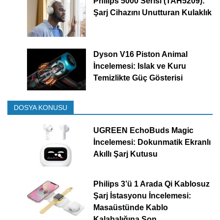
Philips 5000 Serisi (TAH5209):
Şarj Cihazını Unutturan Kulaklık
Dyson V16 Piston Animal
İncelemesi: Islak ve Kuru
Temizlikte Güç Gösterisi
DOSYA KONUSU
UGREEN EchoBuds Magic
İncelemesi: Dokunmatik Ekranlı
Akıllı Şarj Kutusu
Philips 3’ü 1 Arada Qi Kablosuz
Şarj İstasyonu İncelemesi:
Masaüstünde Kablo
Kalabalığına Son