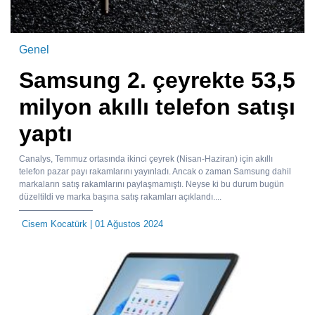
Genel
Samsung 2. çeyrekte 53,5
milyon akıllı telefon satışı
yaptı
Canalys, Temmuz ortasında ikinci çeyrek (Nisan-Haziran) için akıllı
telefon pazar payı rakamlarını yayınladı. Ancak o zaman Samsung dahil
markaların satış rakamlarını paylaşmamıştı. Neyse ki bu durum bugün
düzeltildi ve marka başına satış rakamları açıklandı....
Cisem Kocatürk
| 01 Ağustos 2024