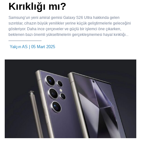
Kırıklığı mı?
Samsung’un yeni amiral gemisi Galaxy S26 Ultra hakkında gelen
sızıntılar, cihazın büyük yenilikler yerine küçük geliştirmelerle geleceğini
gösteriyor. Daha ince çerçeveler ve güçlü bir işlemci öne çıkarken,
beklenen bazı önemli yükseltmelerin gerçekleşmemesi hayal kırıklığı...
Yalçın AS
| 05 Mart 2025