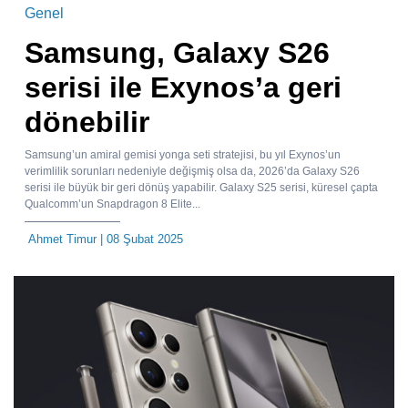
Genel
Samsung, Galaxy S26
serisi ile Exynos’a geri
dönebilir
Samsung’un amiral gemisi yonga seti stratejisi, bu yıl Exynos’un
verimlilik sorunları nedeniyle değişmiş olsa da, 2026’da Galaxy S26
serisi ile büyük bir geri dönüş yapabilir. Galaxy S25 serisi, küresel çapta
Qualcomm’un Snapdragon 8 Elite...
Ahmet Timur
| 08 Şubat 2025