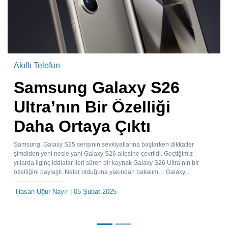
Akıllı Telefon
Samsung Galaxy S26
Ultra’nın Bir Özelliği
Daha Ortaya Çıktı
Samsung, Galaxy S25 serisinin sevkiyatlarına başlarken dikkatler
şimdiden yeni nesle yani Galaxy S26 ailesine çevrildi. Geçtiğimiz
yıllarda ilginç iddialar ileri süren bir kaynak Galaxy S26 Ultra’nın bir
özelliğini paylaştı. Neler olduğuna yakından bakalım… Galaxy...
Hasan Uğur Nayır
| 05 Şubat 2025