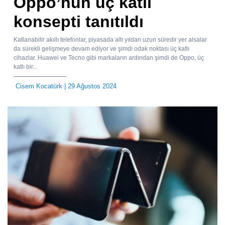
Oppo’nun üç katlı
konsepti tanıtıldı
Katlanabilir akıllı telefonlar, piyasada altı yıldan uzun süredir yer alsalar
da sürekli gelişmeye devam ediyor ve şimdi odak noktası üç katlı
cihazlar. Huawei ve Tecno gibi markaların ardından şimdi de Oppo, üç
katlı bir...
Cisem Kocatürk
| 29 Ağustos 2024