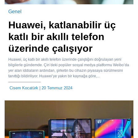
Genel
Huawei, katlanabilir üç
katlı bir akıllı telefon
üzerinde çalışıyor
Huawei, üç katlı bir akıllı telefon üzerinde çalıştığını doğrulayan yeni
bilgilerle gündemde. Çin’deki popüler sosyal medya platformu Weibo’da
yer alan iddiaların ardından, şirketin bu cihazın piyasaya sürülmesini
tanıttığı bildiriliyor. Huawei’ye yakın bir kaynağa göre,...
Cisem Kocatürk
| 20 Temmuz 2024