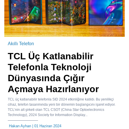
Akıllı Telefon
TCL Üç Katlanabilir
Telefonla Teknoloji
Dünyasında Çığır
Açmaya Hazırlanıyor
TCL üç katlanabilir telefonla SID 2024 etkinliğine katıldı. Bu yenilikçi
cihaz, telefon tasarımında yeni bir dönemin başlangıcını işaret ediyor.
TCL’nin alt şirketi olan TCL CSOT (China Star Optoelectronics
Technology), 2024 Society for Information Display...
Hakan Ayhan
| 01 Haziran 2024