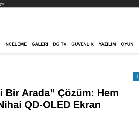
yet
Ana dolaşım
İNCELEME
GALERI
DG TV
GÜVENLIK
YAZILIM
OYUN
Etkinlik Ara
 Bir Arada” Çözüm: Hem
 Nihai QD-OLED Ekran