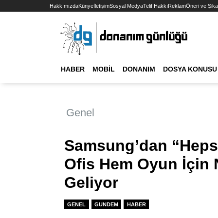
Hakkımızda
Künye
İletişim
Sosyal Medya
Telif Hakkı
Reklam
Öneri ve Şika
HABER
MOBIL
DONANIM
DOSYA KONUSU
Genel
Samsung’dan “Hepsi
Ofis Hem Oyun İçin
Geliyor
GENEL
GUNDEM
HABER