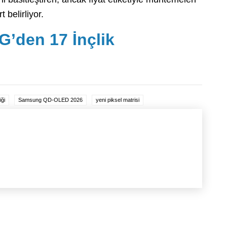
belirliyor.
G’den 17 İnçlik
iği
Samsung QD-OLED 2026
yeni piksel matrisi