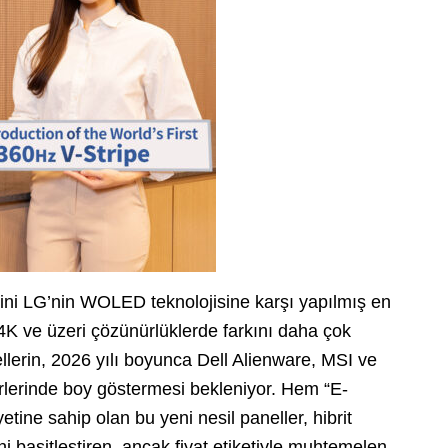
ini LG’nin WOLED teknolojisine karşı yapılmış en
 4K ve üzeri çözünürlüklerde farkını daha çok
lerin, 2026 yılı boyunca Dell Alienware, MSI ve
lerinde boy göstermesi bekleniyor. Hem “E-
tine sahip olan bu yeni nesil paneller, hibrit
ni basitleştiren, ancak fiyat etiketiyle muhtemelen