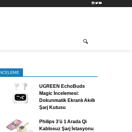
Facebook
Twitter
YouTube
İNCELEME
UGREEN EchoBuds
Magic İncelemesi:
Dokunmatik Ekranlı Akıllı
Şarj Kutusu
Philips 3’ü 1 Arada Qi
Kablosuz Şarj İstasyonu