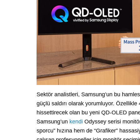
Sektör analistleri, Samsung’un bu hamles
güçlü saldırı olarak yorumluyor. Özellikle
hissettirecek olan bu yeni QD-OLED panel
Samsung’un
kendi
Odyssey serisi monitör
sporcu” hızına hem de “Grafiker” hassasiye
çalışan profesyoneller için monitör seçimi