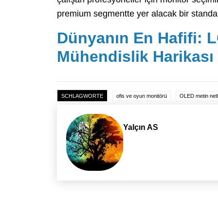
premium segmentte yer alacak bir standart 
Dünyanın En Hafifi: L
Mühendislik Harikası
SCHLAGWORTE
ofis ve oyun monitörü
OLED metin netl
Yalçın AS