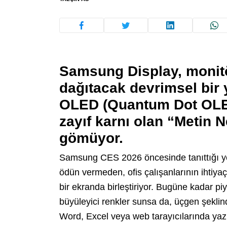
Samsung Display, monitö
dağıtacak devrimsel bir 
OLED (Quantum Dot OLED
zayıf karnı olan “Metin N
gömüyor.
Samsung CES 2026 öncesinde tanıttığı ye
ödün vermeden, ofis çalışanlarının ihtiyaç 
bir ekranda birleştiriyor. Bugüne kadar p
büyüleyici renkler sunsa da, üçgen şeklinde
Word, Excel veya web tarayıcılarında yazı