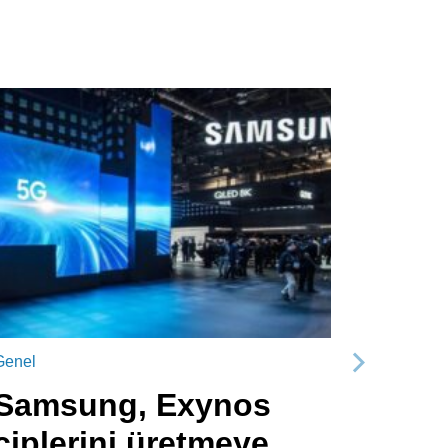
Genel
Sonraki
Samsung, Exynos
çiplerini üretmeye