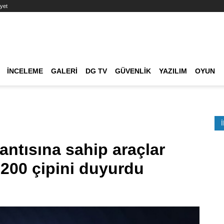
yet
Ana dolaşım
İNCELEME
GALERI
DG TV
GÜVENLIK
YAZILIM
OYUN
Etkinlik Ara
tısına sahip araçlar
200 çipini duyurdu