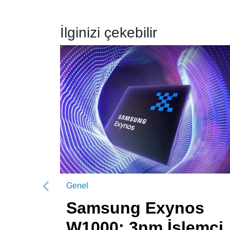
İlginizi çekebilir
Genel
Önceki
Samsung Exynos
W1000: 3nm İşlemci