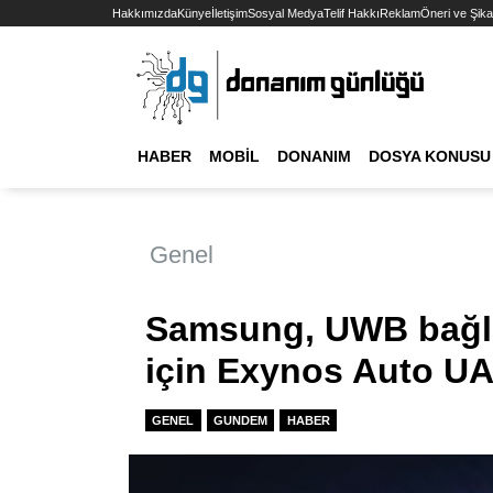
Hakkımızda
Künye
İletişim
Sosyal Medya
Telif Hakkı
Reklam
Öneri ve Şika
HABER
MOBIL
DONANIM
DOSYA KONUSU
Genel
Samsung, UWB bağlan
için Exynos Auto UA
GENEL
GUNDEM
HABER