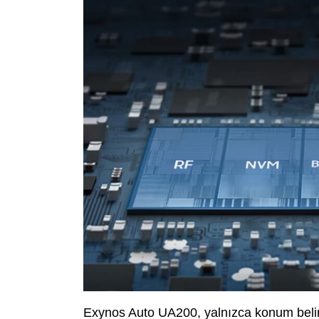
Exynos Auto UA200, yalnızca konum belirle