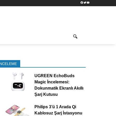
Facebook
Twitter
YouTube
İNCELEME
UGREEN EchoBuds
Magic İncelemesi:
Dokunmatik Ekranlı Akıllı
Şarj Kutusu
Philips 3’ü 1 Arada Qi
Kablosuz Şarj İstasyonu