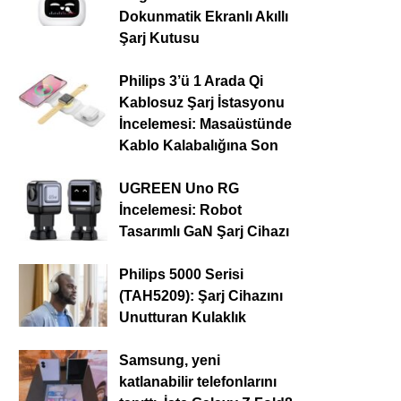
Dokunmatik Ekranlı Akıllı
Şarj Kutusu
Philips 3’ü 1 Arada Qi
Kablosuz Şarj İstasyonu
İncelemesi: Masaüstünde
Kablo Kalabalığına Son
UGREEN Uno RG
İncelemesi: Robot
Tasarımlı GaN Şarj Cihazı
Philips 5000 Serisi
(TAH5209): Şarj Cihazını
Unutturan Kulaklık
Samsung, yeni
katlanabilir telefonlarını