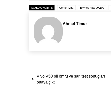
SCHLAGWORTE
Cortex-M33
Exynos Auto UA100
Ahmet Timur
Yazı dolaşımı
Vivo V50 pil ömrü ve şarj test sonuçları
ortaya çıktı