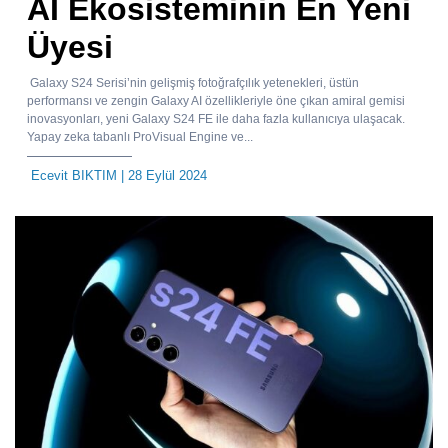
AI Ekosisteminin En Yeni
Üyesi
Galaxy S24 Serisi’nin gelişmiş fotoğrafçılık yetenekleri, üstün
performansı ve zengin Galaxy AI özellikleriyle öne çıkan amiral gemisi
inovasyonları, yeni Galaxy S24 FE ile daha fazla kullanıcıya ulaşacak.
Yapay zeka tabanlı ProVisual Engine ve...
Ecevit BIKTIM
| 28 Eylül 2024