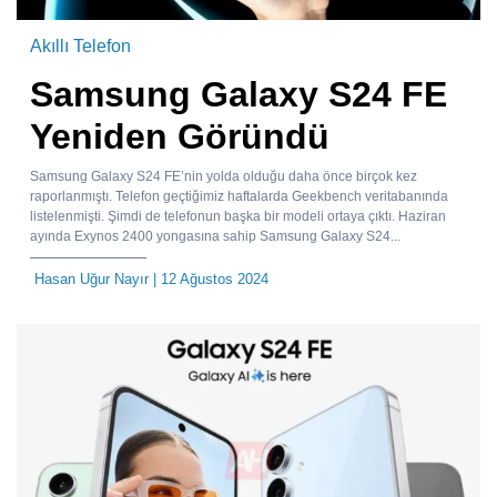
Akıllı Telefon
Samsung Galaxy S24 FE
Yeniden Göründü
Samsung Galaxy S24 FE’nin yolda olduğu daha önce birçok kez
raporlanmıştı. Telefon geçtiğimiz haftalarda Geekbench veritabanında
listelenmişti. Şimdi de telefonun başka bir modeli ortaya çıktı. Haziran
ayında Exynos 2400 yongasına sahip Samsung Galaxy S24...
Hasan Uğur Nayır
| 12 Ağustos 2024