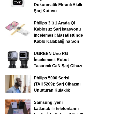
Dokunmatik Ekranlı Akıllı
Şarj Kutusu
Philips 3’ü 1 Arada Qi
Kablosuz Şarj İstasyonu
İncelemesi: Masaüstünde
Kablo Kalabalığına Son
UGREEN Uno RG
İncelemesi: Robot
Tasarımlı GaN Şarj Cihazı
Philips 5000 Serisi
(TAH5209): Şarj Cihazını
Unutturan Kulaklık
Samsung, yeni
katlanabilir telefonlarını