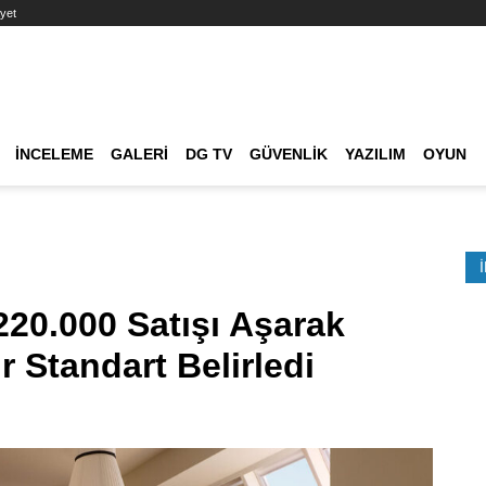
yet
Ana dolaşım
İNCELEME
GALERI
DG TV
GÜVENLIK
YAZILIM
OYUN
Etkinlik Ara
220.000 Satışı Aşarak
 Standart Belirledi