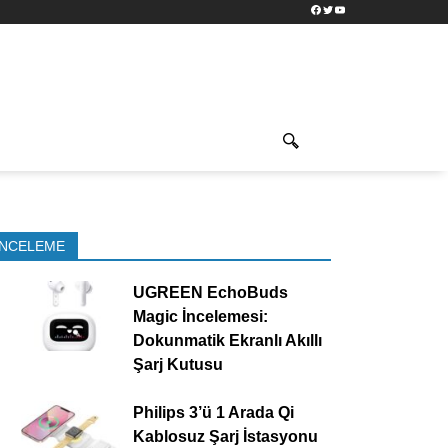
Facebook
Twitter
YouTube
İNCELEME
UGREEN EchoBuds
Magic İncelemesi:
Dokunmatik Ekranlı Akıllı
Şarj Kutusu
Philips 3’ü 1 Arada Qi
Kablosuz Şarj İstasyonu