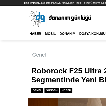
Hakkımızda
Künye
İletişim
Sosyal Medya
Telif Hakkı
Reklam
Öneri ve Şika
HABER
MOBIL
DONANIM
DOSYA KONUSU
Genel
Roborock F25 Ultra 
Segmentinde Yeni Bir
GENEL
GUNDEM
HABER