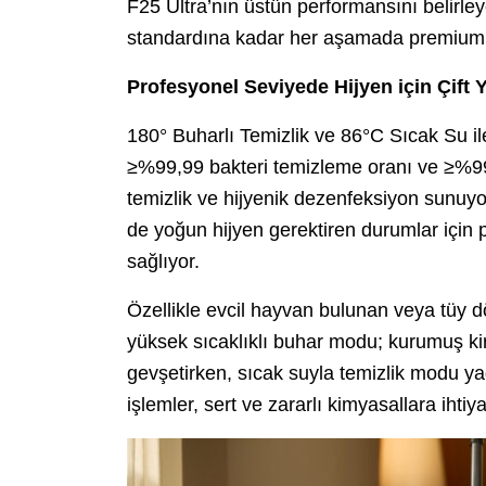
F25 Ultra’nın üstün performansını belirley
standardına kadar her aşamada premium b
Profesyonel Seviyede Hijyen için Çift Y
180° Buharlı Temizlik ve 86°C Sıcak Su ile 
≥%99,99 bakteri temizleme oranı ve ≥%99
temizlik ve hijyenik dezenfeksiyon sunuy
de yoğun hijyen gerektiren durumlar için 
sağlıyor.
Özellikle evcil hayvan bulunan veya tüy d
yüksek sıcaklıklı buhar modu; kurumuş kirler
gevşetirken, sıcak suyla temizlik modu yağ
işlemler, sert ve zararlı kimyasallara ihti