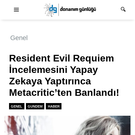
Ana dolaşım
Genel
Resident Evil Requiem
İncelemesini Yapay
Zekaya Yaptırınca
Metacritic’ten Banlandı!
GENEL
GUNDEM
HABER