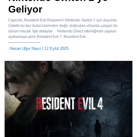
Geliyor
Capcom, Resident Evil Requiem’i Nintendo Switch 2 için duyurdu.
Üstelik bu kez bulut üzerinden değil, doğrudan cihazda çalışan bir
sürüm olacak. İşte detaylar… Nintendo Direct etkinliğinde yapılan
açıklamaya göre Resident Evil 7, Resident Evil...
Hasan Uğur Nayır
| 12 Eylül 2025