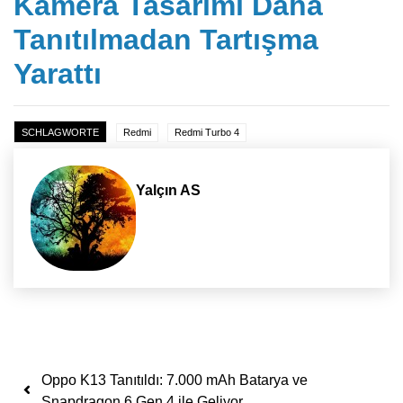
Kamera Tasarımı Daha
Tanıtılmadan Tartışma
Yarattı
SCHLAGWORTE
Redmi
Redmi Turbo 4
Yalçın AS
Yazı dolaşımı
Oppo K13 Tanıtıldı: 7.000 mAh Batarya ve
Snapdragon 6 Gen 4 ile Geliyor