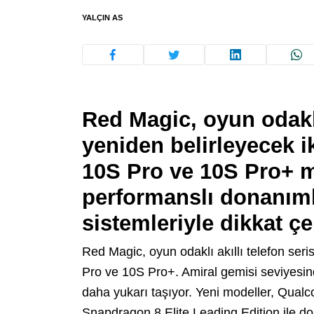
YALÇIN AS
Red Magic, oyun odaklı
yeniden belirleyecek ik
10S Pro ve 10S Pro+ m
performanslı donanıml
sistemleriyle dikkat çe
Red Magic, oyun odaklı akıllı telefon ser
Pro ve 10S Pro+. Amiral gemisi seviyesind
daha yukarı taşıyor. Yeni modeller, Qualc
Snapdragon 8 Elite Leading Edition ile do