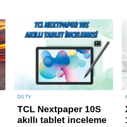
DG TV
A
TCL Nextpaper 10S
akıllı tablet inceleme