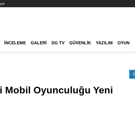
yet
Ana dolaşım
İNCELEME
GALERI
DG TV
GÜVENLIK
YAZILIM
OYUN
Etkinlik Ara
i Mobil Oyunculuğu Yeni