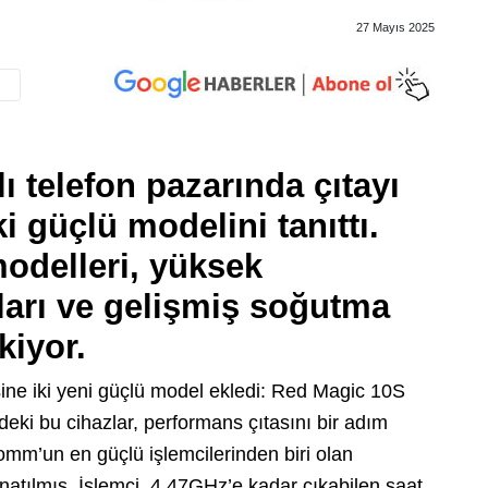
27 Mayıs 2025
 telefon pazarında çıtayı
i güçlü modelini tanıttı.
odelleri, yüksek
arı ve gelişmiş soğutma
kiyor.
isine iki yeni güçlü model ekledi: Red Magic 10S
eki bu cihazlar, performans çıtasını bir adım
omm’un en güçlü işlemcilerinden biri olan
natılmış. İşlemci, 4.47GHz’e kadar çıkabilen saat