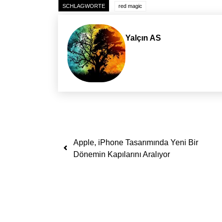
SCHLAGWORTE
red magic
Yalçın AS
Yazı dolaşımı
Apple, iPhone Tasarımında Yeni Bir
Dönemin Kapılarını Aralıyor