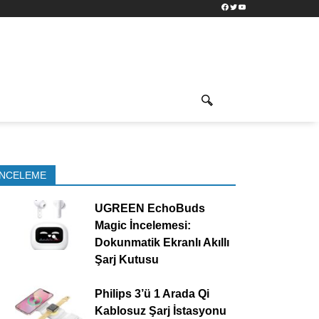
Facebook
Twitter
YouTube
İNCELEME
UGREEN EchoBuds
Magic İncelemesi:
Dokunmatik Ekranlı Akıllı
Şarj Kutusu
Philips 3’ü 1 Arada Qi
Kablosuz Şarj İstasyonu