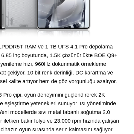
dar LPDDR5T RAM ve 1 TB UFS 4.1 Pro depolama
ise 6.85 inç boyutunda, 1.5K çözünürlükte BOE Q9+
 yenileme hızı, 960Hz dokunmatik örnekleme
kkat çekiyor. 10 bit renk derinliği, DC karartma ve
 kalite artıyor hem de göz yorgunluğu azalıyor.
3 Pro çipi, oyun deneyimini güçlendirerek 2K
eşleştirme yetenekleri sunuyor. Isı yönetiminde
. Yeni modellerde sıvı metal tabanlı soğutma 2.0
r iletken bakır folyo ve 23.000 rpm hızında çalışan
cihazın oyun sırasında serin kalmasını sağlıyor.