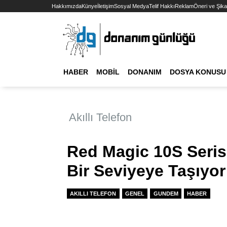
Hakkımızda
Künye
İletişim
Sosyal Medya
Telif Hakkı
Reklam
Öneri ve Şika
HABER
MOBIL
DONANIM
DOSYA KONUSU
Akıllı Telefon
Red Magic 10S Seris
Bir Seviyeye Taşıyor
AKILLI TELEFON
GENEL
GUNDEM
HABER